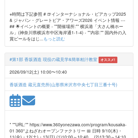
※時間は下記参照 # 🍺インターナショナル・ビアカップ2025
& ジャパン・グレートビア・アワーズ2026 イベント情報 ---
## 🌟イベントの概要 - **開催場所:** 横浜港「大さん橋ホー
ル」(神奈川県横浜市中区海岸通1-1-4) - **内容:** 国内外の入
賞ビールをはじ...
もっと読む
#第1部 香坂酒造 現役の蔵見学&簡単粕汁教室
オススメ!
2026/09/12(土) 10:00〜10:40
香坂酒造 蔵元直売所(山形県米沢市中央七丁目三番十号)
* **URL:** https://www.360yonezawa.com/program/kousaka-
01 360°よねざわオープンファクトリー 📅 日時 9/10(木)・
11(金)・12(土)・13(日) (1)10:00～10:40 、(2)13:30～14:10