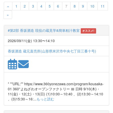
Previous
«
1
2
3
4
5
6
7
8
9
10
11
Next
»
#第2部 香坂酒造 現役の蔵見学&簡単粕汁教室
オススメ!
2026/09/11(金) 13:30〜14:10
香坂酒造 蔵元直売所(山形県米沢市中央七丁目三番十号)
* **URL:** https://www.360yonezawa.com/program/kousaka-
01 360°よねざわオープンファクトリー 📅 日時 9/10(木)・
11(金)・12(土)・13(日) (1)10:00～10:40 、(2)13:30～14:10
、(3)15:30～16:...
もっと読む