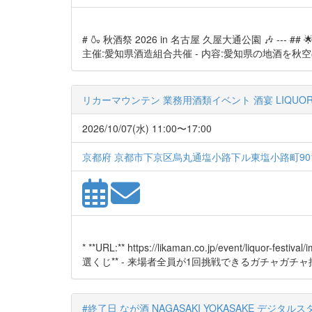
# 🍶 秋酒祭 2026 in 名古屋 久屋大通公園 🎶 ---
主催:愛知県酒造組合共催 - 内容:愛知県の地酒を秋空
リカーマウンテン 業務用酒類イベント 酒宴 LIQUOR FE
2026/10/07(水) 11:00〜17:00
京都府 京都市下京区烏丸通塩小路下ル東塩小路町901
* **URL:** https://likaman.co.jp/event/liquor-festival/
選くじ** - 来場者全員が1回挑戦できるガチャガチャ抽.
#終了日 なが酒 NAGASAKI YOKASAKE デジタ