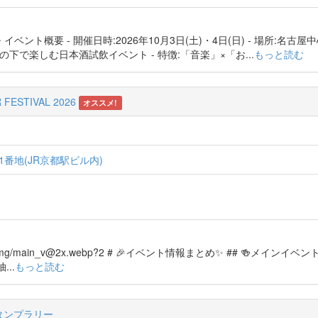
 ## 🌟 イベント概要 - 開催日時:2026年10月3日(土)・4日(日) - 場所:名古
の下で楽しむ日本酒試飲イベント - 特徴:「音楽」×「お...
もっと読む
STIVAL 2026
オススメ!
番地(JR京都駅ビル内)
img/
main_v@2x.webp
?2 # 🎉イベント情報まとめ✨ ## 🍻メインイベント 
..
もっと読む
ルスタンプラリー