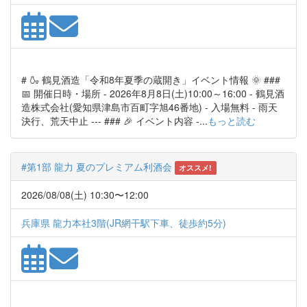
# 🍶 鶴見酒造「令和8年夏季の蔵開き」イベント情報 🌞 ###
📅 開催日時・場所 - 2026年8月8日(土)10:00～16:00 - 鶴見酒
造株式会社(愛知県津島市百町字旭46番地) - 入場無料 - 雨天
決行、荒天中止 --- ### 🎉 イベント内容 -...
もっと読む
#第1部 龍力 夏のプレミアム利酒会
オススメ!
2026/08/08(土) 10:30〜12:00
兵庫県 龍力本社3階(JR網干駅下車、徒歩約5分)