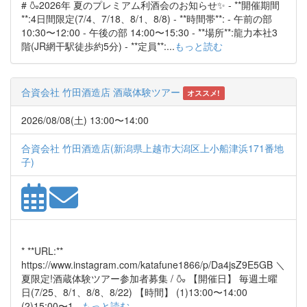
# 🍶2026年 夏のプレミアム利酒会のお知らせ✨ - **開催期間
**:4日間限定(7/4、7/18、8/1、8/8) - **時間帯**: - 午前の部
10:30〜12:00 - 午後の部 14:00〜15:30 - **場所**:龍力本社3
階(JR網干駅徒歩約5分) - **定員**:...
もっと読む
合資会社 竹田酒造店 酒蔵体験ツアー
オススメ!
2026/08/08(土) 13:00〜14:00
合資会社 竹田酒造店(新潟県上越市大潟区上小船津浜171番地
子)
* **URL:**
https://www.instagram.com/katafune1866/p/Da4jsZ9E5GB ＼
夏限定!酒蔵体験ツアー参加者募集 / 🍶 【開催日】 毎週土曜
日(7/25、8/1、8/8、8/22) 【時間】 (1)13:00〜14:00
(2)15:00〜1...
もっと読む