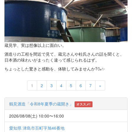
蔵見学、実は想像以上に面白い。
酒造りの工程を間近で見て、蔵元さんや杜氏さんの話を聞くと、
日本酒の味わいがまったく違って感じられるはず。
ちょっとした驚きと感動を、体験してみませんか?🍶✨
Next
1
2
3
4
5
6
7
»
鶴見酒造「令和8年夏季の蔵開き」
オススメ!
2026/08/08(土) 10:00〜16:00
愛知県 津島市百町字旭46番地