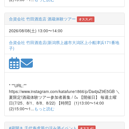
合資会社 竹田酒造店 酒蔵体験ツアー
オススメ!
2026/08/08(土) 13:00〜14:00
合資会社 竹田酒造店(新潟県上越市大潟区上小船津浜171番地
子)
* **URL:**
https://www.instagram.com/katafune1866/p/Da4jsZ9E5GB ＼
夏限定!酒蔵体験ツアー参加者募集 / 🍶 【開催日】 毎週土曜
日(7/25、8/1、8/8、8/22) 【時間】 (1)13:00〜14:00
(2)15:00〜1...
もっと読む
#蔵開き 千代寿虎屋の涼み酒イベント
オススメ!