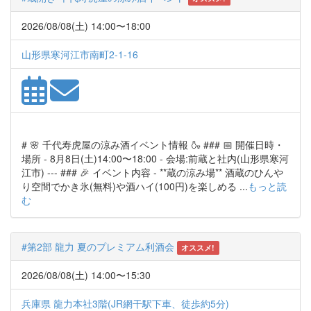
2026/08/08(土) 14:00〜18:00
山形県寒河江市南町2-1-16
# 🌸 千代寿虎屋の涼み酒イベント情報 🍶 ### 📅 開催日時・
場所 - 8月8日(土)14:00〜18:00 - 会場:前蔵と社内(山形県寒河
江市) --- ### 🎉 イベント内容 - **蔵の涼み場** 酒蔵のひんや
り空間でかき氷(無料)や酒ハイ(100円)を楽しめる ...
もっと読
む
#第2部 龍力 夏のプレミアム利酒会
オススメ!
2026/08/08(土) 14:00〜15:30
兵庫県 龍力本社3階(JR網干駅下車、徒歩約5分)