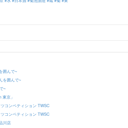
京
#水
#日本酒
#菊池酒造
#蔵
#菊
#東
を囲んで~
んを囲んで~
で~
n 東京」
ッツコンペティション TWSC
ッツコンペティション TWSC
品川店