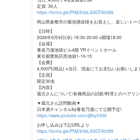
定員: 30人
https://forms.gle/PfAE6VaLSSGT8fzM9
岡山県倉敷市の菊池酒造様をお迎えし、楽しいトー
【日時】
2026年9月9日(水) 18:30-20:00 ※開場18:00
【会場】
養老乃瀧池袋ビル4階 YRイベントホール
東京都豊島区西池袋1-10-15
【会費】
4,500円(税込) ※当日、現金にてお支払いお願いしま
【定員】
限定30名
【内容】
蔵元さんについて/各種商品の試飲/料理とのペアリン
▼蔵元さん訪問動画▼
日本酒チャンネルby養老乃瀧にて公開予定!
https://www.youtube.com/@by5309
お申し込みは下記URLより
https://forms.gle/PfAE6VaLSSGT8fzM9