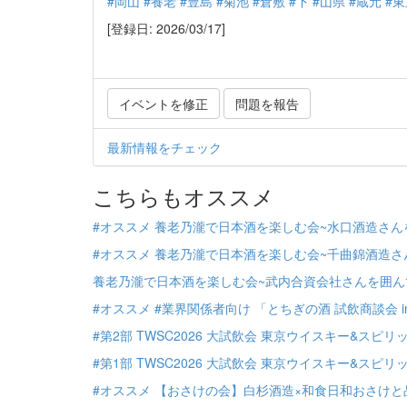
#岡山
#養老
#豊島
#菊池
#倉敷
#下
#山県
#蔵元
#東
[登録日: 2026/03/17]
イベントを修正
問題を報告
最新情報をチェック
こちらもオススメ
#オススメ 養老乃瀧で日本酒を楽しむ会~水口酒造さん
#オススメ 養老乃瀧で日本酒を楽しむ会~千曲錦酒造さ
養老乃瀧で日本酒を楽しむ会~武内合資会社さんを囲ん
#オススメ #業界関係者向け 「とちぎの酒 試飲商談会 i
#第2部 TWSC2026 大試飲会 東京ウイスキー&スピリ
#第1部 TWSC2026 大試飲会 東京ウイスキー&スピリ
#オススメ 【おさけの会】白杉酒造×和食日和おさけと