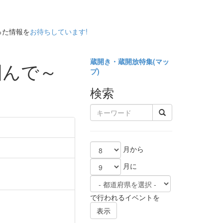
った情報を
お待ちしています!
蔵開き・蔵開放特集(
マッ
囲んで～
プ)
検索
月から
月に
で行われるイベントを
表示