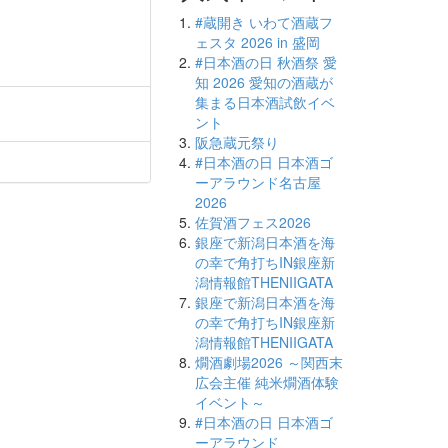
#蔵開き いわて酒蔵フ
ェスタ 2026 in 盛岡
#日本酒の日 秋酒祭 愛
知 2026 愛知の酒蔵が
集まる日本酒試飲イベ
ント
阪急蔵元祭り
#日本酒の日 日本酒ゴ
ーアラウンド名古屋
2026
佐賀酒フェス2026
銀座で新潟日本酒を海
の幸で角打ちIN銀座新
潟情報館THENIIGATA
銀座で新潟日本酒を海
の幸で角打ちIN銀座新
潟情報館THENIIGATA
燗酒劇場2026 ～関西末
広会主催 純米燗酒体験
イベント～
#日本酒の日 日本酒ゴ
ーアラウンド