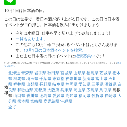
10月1日は日本酒の日。
この日は世界で一番日本酒が盛り上がる日です。この日は日本酒
イベントが目白押し。日本酒を飲みに出かけましょう!
今年は水曜日! 仕事を早く切り上げて参加しましょう!
一覧もあります。
この他にも10月1日に行われるイベントはたくさんありま
す。
10月1日の日本酒イベントを検索。
まだまだ日本酒の日のイベントは
絶賛募集中
です!
いろいろ事情があってぜんぶのイベントが地図にのっていないです。もし地図にのっていないイベントを見つけたら、こっそり
教え
てください。
北海道
青森県
岩手県
秋田県
宮城県
山形県
福島県
茨城県
栃木
県
群馬県
埼玉県
千葉県
東京都
神奈川県
新潟県
富山県
石川
県
福井県
山梨県
長野県
岐阜県
静岡県
愛知県
三重県
滋賀県
奈
地
良県
和歌山県
京都府
大阪府
兵庫県
岡山県
広島県
鳥取県
島根
域
県
山口県
香川県
徳島県
愛媛県
高知県
福岡県
佐賀県
長崎県
大
分県
熊本県
宮崎県
鹿児島県
沖縄県
全て