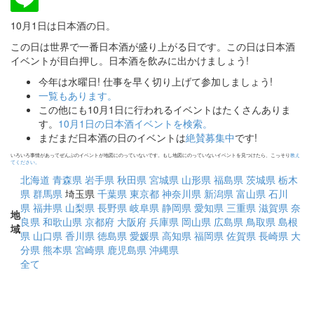
10月1日は日本酒の日。
この日は世界で一番日本酒が盛り上がる日です。この日は日本酒
イベントが目白押し。日本酒を飲みに出かけましょう!
今年は水曜日! 仕事を早く切り上げて参加しましょう!
一覧もあります。
この他にも10月1日に行われるイベントはたくさんありま
す。
10月1日の日本酒イベントを検索。
まだまだ日本酒の日のイベントは
絶賛募集中
です!
いろいろ事情があってぜんぶのイベントが地図にのっていないです。もし地図にのっていないイベントを見つけたら、こっそり
教え
てください。
北海道
青森県
岩手県
秋田県
宮城県
山形県
福島県
茨城県
栃木
県
群馬県
埼玉県
千葉県
東京都
神奈川県
新潟県
富山県
石川
県
福井県
山梨県
長野県
岐阜県
静岡県
愛知県
三重県
滋賀県
奈
地
良県
和歌山県
京都府
大阪府
兵庫県
岡山県
広島県
鳥取県
島根
域
県
山口県
香川県
徳島県
愛媛県
高知県
福岡県
佐賀県
長崎県
大
分県
熊本県
宮崎県
鹿児島県
沖縄県
全て