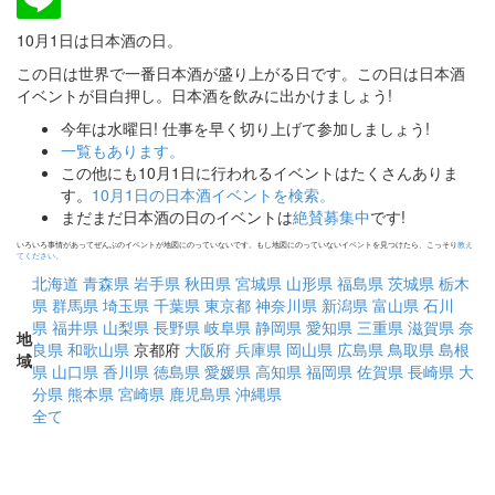
10月1日は日本酒の日。
この日は世界で一番日本酒が盛り上がる日です。この日は日本酒
イベントが目白押し。日本酒を飲みに出かけましょう!
今年は水曜日! 仕事を早く切り上げて参加しましょう!
一覧もあります。
この他にも10月1日に行われるイベントはたくさんありま
す。
10月1日の日本酒イベントを検索。
まだまだ日本酒の日のイベントは
絶賛募集中
です!
いろいろ事情があってぜんぶのイベントが地図にのっていないです。もし地図にのっていないイベントを見つけたら、こっそり
教え
てください。
北海道
青森県
岩手県
秋田県
宮城県
山形県
福島県
茨城県
栃木
県
群馬県
埼玉県
千葉県
東京都
神奈川県
新潟県
富山県
石川
県
福井県
山梨県
長野県
岐阜県
静岡県
愛知県
三重県
滋賀県
奈
地
良県
和歌山県
京都府
大阪府
兵庫県
岡山県
広島県
鳥取県
島根
域
県
山口県
香川県
徳島県
愛媛県
高知県
福岡県
佐賀県
長崎県
大
分県
熊本県
宮崎県
鹿児島県
沖縄県
全て