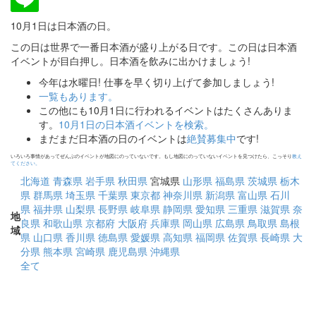
10月1日は日本酒の日。
この日は世界で一番日本酒が盛り上がる日です。この日は日本酒
イベントが目白押し。日本酒を飲みに出かけましょう!
今年は水曜日! 仕事を早く切り上げて参加しましょう!
一覧もあります。
この他にも10月1日に行われるイベントはたくさんありま
す。
10月1日の日本酒イベントを検索。
まだまだ日本酒の日のイベントは
絶賛募集中
です!
いろいろ事情があってぜんぶのイベントが地図にのっていないです。もし地図にのっていないイベントを見つけたら、こっそり
教え
てください。
北海道
青森県
岩手県
秋田県
宮城県
山形県
福島県
茨城県
栃木
県
群馬県
埼玉県
千葉県
東京都
神奈川県
新潟県
富山県
石川
県
福井県
山梨県
長野県
岐阜県
静岡県
愛知県
三重県
滋賀県
奈
地
良県
和歌山県
京都府
大阪府
兵庫県
岡山県
広島県
鳥取県
島根
域
県
山口県
香川県
徳島県
愛媛県
高知県
福岡県
佐賀県
長崎県
大
分県
熊本県
宮崎県
鹿児島県
沖縄県
全て