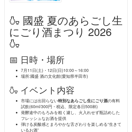
🍶 國盛 夏のあらごし生
にごり酒まつり 2026
🍶
📅 日時・場所
7月11日(土)・12日(日)10:00～16:00
場所:國盛 酒の文化館(愛知県半田市)
🍶 イベント内容
市場には出回らない
特別なあらごし生にごり酒
の有料
試飲(60ml/300円・税込、限定各日500杯)
発酵途中のもろみを粗く濾し、火入れせず瓶詰めした
フレッシュなお酒を提供
弾ける炭酸感とまろやかな舌ざわりを楽しめる“生きて
いるお酒”