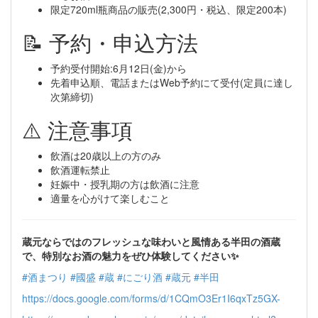
限定720ml瓶商品の販売(2,300円・税込、限定200本)
📝 予約・申込方法
予約受付開始:6月12日(金)から
先着申込順、電話またはWeb予約にて受付(定員に達し
次第締切)
⚠️ 注意事項
飲酒は20歳以上の方のみ
飲酒運転禁止
妊娠中・授乳期の方は飲酒に注意
適量を心がけて楽しむこと
蔵元ならではのフレッシュな味わいと風情ある半田の酒蔵
で、特別なお酒の魅力をぜひ体験してください✨
#酒まつり
#國盛
#蔵
#にごり酒
#蔵元
#半田
https://docs.google.com/forms/d/1CQmO3Er1I6qxTz5GX-