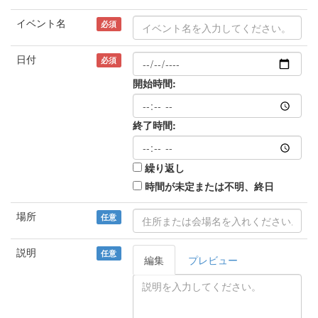
イベント名
必須
日付
必須
開始時間:
終了時間:
繰り返し
時間が未定または不明、終日
場所
任意
説明
任意
編集
プレビュー