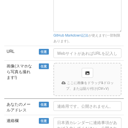
GitHub Markdown記法
が使えます(一部制限
あります)。
URL
任意
画像(スマホな
任意
ら写真も撮れ
ます!)
ここに画像をドラッグ&ドロッ
プ、または貼り付け(Ctrl+V)
あなたのメー
任意
ルアドレス
連絡欄
任意