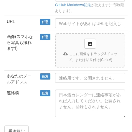
GitHub Markdown記法
が使えます(一部制限
あります)。
URL
任意
画像(スマホな
任意
ら写真も撮れ
ます!)
ここに画像をドラッグ&ドロッ
プ、または貼り付け(Ctrl+V)
あなたのメー
任意
ルアドレス
連絡欄
任意
書き込む