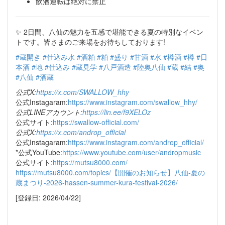
飲酒運転は絶対に禁止
✨ 2日間、八仙の魅力を五感で堪能できる夏の特別なイベン
トです。皆さまのご来場をお待ちしております!
#蔵開き
#仕込み水
#酒粕
#粕
#盛り
#甘酒
#水
#樽酒
#樽
#日
本酒
#地
#仕込み
#蔵見学
#八戸酒造
#陸奥八仙
#蔵
#結
#奥
#八仙
#酒蔵
公式X:
https://x.com/SWALLOW_hhy
公式Instagaram:
https://www.instagram.com/swallow_hhy/
公式LINEアカウント:
https://lin.ee/f9XELOz
公式サイト:
https://swallow-official.com/
公式X:
https://x.com/androp_official
公式Instagaram:
https://www.instagram.com/androp_official/
*公式YouTube:
https://www.youtube.com/user/andropmusic
公式サイト:
https://mutsu8000.com/
https://mutsu8000.com/topics/【開催のお知らせ】八仙-夏の
蔵まつり-2026-hassen-summer-kura-festival-2026/
[登録日: 2026/04/22]