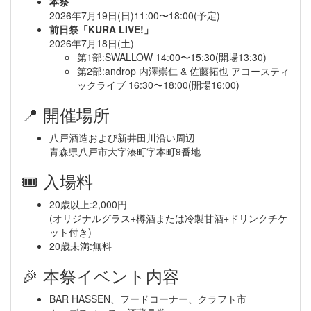
本祭
2026年7月19日(日)11:00〜18:00(予定)
前日祭「KURA LIVE!」
2026年7月18日(土)
第1部:SWALLOW 14:00〜15:30(開場13:30)
第2部:androp 内澤崇仁 & 佐藤拓也 アコースティ
ックライブ 16:30〜18:00(開場16:00)
📍 開催場所
八戸酒造および新井田川沿い周辺
青森県八戸市大字湊町字本町9番地
🎟 入場料
20歳以上:2,000円
(オリジナルグラス+樽酒または冷製甘酒+ドリンクチケ
ット付き)
20歳未満:無料
🎉 本祭イベント内容
BAR HASSEN、フードコーナー、クラフト市