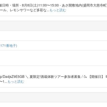
日時・場所 - 8月8日(土)11:00〜15:00 - あさ開敷地内(盛岡市大慈寺町) -
、ビール、レモンサワーなど多彩な...
もっと読む
71番地子)
atafune1866/p/Da4jsZ9E5GB ＼ 夏限定!酒蔵体験ツアー参加者募集 / 🍶 【開催
〜1...
もっと読む