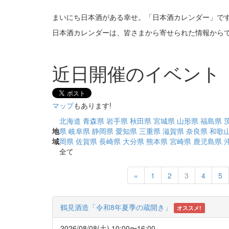
まいにち日本酒がある幸せ。「日本酒カレンダー」で
日本酒カレンダーは、皆さまから寄せられた情報から
近日開催のイベント
マップ
もあります!
北海道
青森県
岩手県
秋田県
宮城県
山形県
福島県
地
県
岐阜県
静岡県
愛知県
三重県
滋賀県
奈良県
和歌
域
岡県
佐賀県
長崎県
大分県
熊本県
宮崎県
鹿児島県
全て
Previous
«
1
2
3
4
5
鶴見酒造「令和8年夏季の蔵開き」
オススメ!
2026/08/08(土) 10:00〜16:00