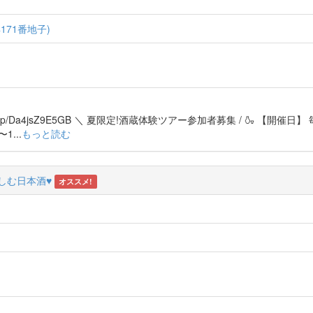
71番地子)
atafune1866/p/Da4jsZ9E5GB ＼ 夏限定!酒蔵体験ツアー参加者募集 / 🍶 【開催
〜1...
もっと読む
しむ日本酒♥
オススメ!