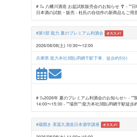
# 🍶 八幡川酒造 お盆試飲販売会のお知らせ 🎐 - **日時**
日本酒の試飲・販売 - 杜氏の自信作の新商品もご用意 - **
#第1部 龍力 夏のプレミアム利酒会
オススメ!
2026/08/08(土) 10:30〜12:00
兵庫県 龍力本社3階(JR網干駅下車、徒歩約5分)
# 🍶2026年 夏のプレミアム利酒会のお知らせ✨ - **開催期間
14:00〜15:30 - **場所**:龍力本社3階(JR網干駅徒歩約5分)
#蔵開き 美冨久酒造日本酒学講座
オススメ!
2026/08/08(土) 11:00〜16:00