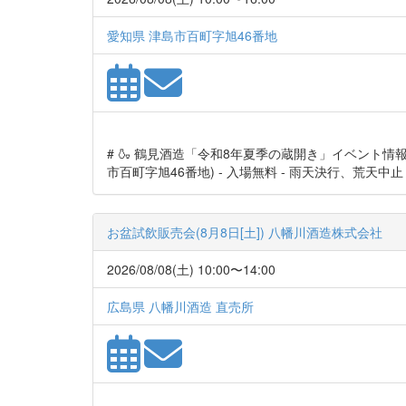
愛知県 津島市百町字旭46番地
# 🍶 鶴見酒造「令和8年夏季の蔵開き」イベント情報 🌞 
市百町字旭46番地) - 入場無料 - 雨天決行、荒天中止 --- 
お盆試飲販売会(8月8日[土]) 八幡川酒造株式会社
2026/08/08(土) 10:00〜14:00
広島県 八幡川酒造 直売所