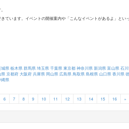
す。
できています。イベントの開催案内や「こんなイベントがあるよ」とい
茨城県
栃木県
群馬県
埼玉県
千葉県
東京都
神奈川県
新潟県
富山県
石川
山県
京都府
大阪府
兵庫県
岡山県
広島県
鳥取県
島根県
山口県
香川県
沖縄県
N
6
7
8
9
10
11
12
13
14
15
16
»