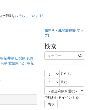
った情報を
お待ちしています!
蔵開き・蔵開放特集(
マッ
プ)
検索
県
福井県
山梨県
長野
徳島県
愛媛県
高知県
福
月から
月に
ext
で行われるイベントを
表示