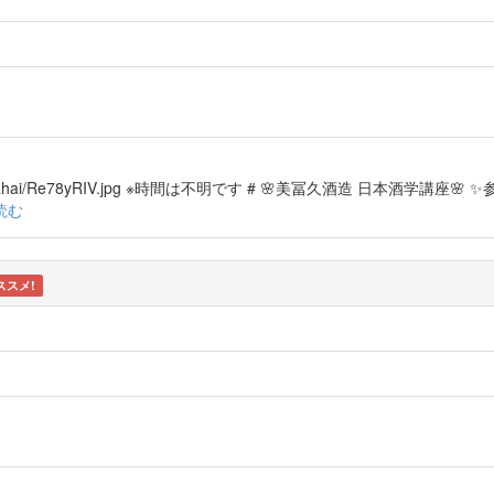
/y/a/m/yamahai/Re78yRIV.jpg ※時間は不明です # 🌸美冨久酒造 日本酒学講座🌸
読む
ススメ!