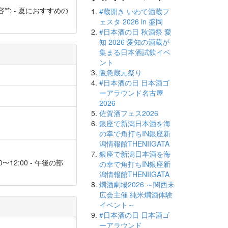
内容**: - 夏におすすめの
#蔵開き いわて酒蔵フ
ェスタ 2026 in 盛岡
#日本酒の日 秋酒祭 愛
知 2026 愛知の酒蔵が
集まる日本酒試飲イベ
ント
阪急蔵元祭り
#日本酒の日 日本酒ゴ
ーアラウンド名古屋
2026
佐賀酒フェス2026
銀座で新潟日本酒を海
の幸で角打ちIN銀座新
潟情報館THENIIGATA
銀座で新潟日本酒を海
0〜12:00 - 午後の部
の幸で角打ちIN銀座新
潟情報館THENIIGATA
燗酒劇場2026 ～関西末
広会主催 純米燗酒体験
イベント～
#日本酒の日 日本酒ゴ
ーアラウンド