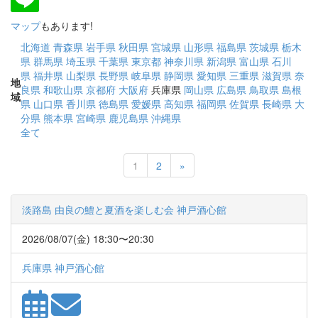
マップ
もあります!
北海道
青森県
岩手県
秋田県
宮城県
山形県
福島県
茨城県
栃木
県
群馬県
埼玉県
千葉県
東京都
神奈川県
新潟県
富山県
石川
県
福井県
山梨県
長野県
岐阜県
静岡県
愛知県
三重県
滋賀県
奈
地
良県
和歌山県
京都府
大阪府
兵庫県
岡山県
広島県
鳥取県
島根
域
県
山口県
香川県
徳島県
愛媛県
高知県
福岡県
佐賀県
長崎県
大
分県
熊本県
宮崎県
鹿児島県
沖縄県
全て
Next
1
2
»
淡路島 由良の鱧と夏酒を楽しむ会 神戸酒心館
2026/08/07(金) 18:30〜20:30
兵庫県 神戸酒心館