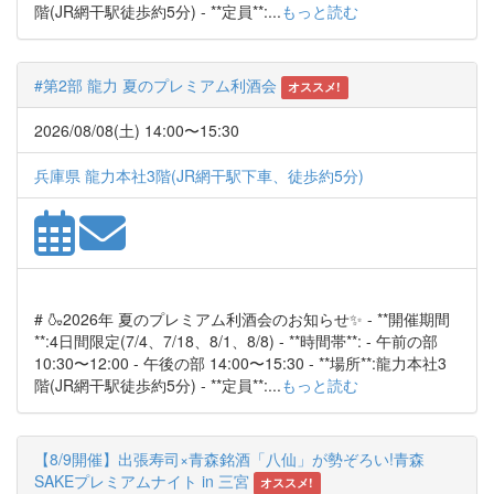
階(JR網干駅徒歩約5分) - **定員**:...
もっと読む
#第2部 龍力 夏のプレミアム利酒会
オススメ!
2026/08/08(土) 14:00〜15:30
兵庫県 龍力本社3階(JR網干駅下車、徒歩約5分)
# 🍶2026年 夏のプレミアム利酒会のお知らせ✨ - **開催期間
**:4日間限定(7/4、7/18、8/1、8/8) - **時間帯**: - 午前の部
10:30〜12:00 - 午後の部 14:00〜15:30 - **場所**:龍力本社3
階(JR網干駅徒歩約5分) - **定員**:...
もっと読む
【8/9開催】出張寿司×青森銘酒「八仙」が勢ぞろい!青森
SAKEプレミアムナイト in 三宮
オススメ!