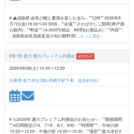
# 🌊淡路島 由良の鱧と夏酒を楽しむ会🍶 - **日時**:2026年8
月7日(金)18:30〜20:30頃 - **会場**:さかばやし二階席(神戸酒
心館内) - **料金**:14,000円(税込・料理&お酒込み) - **内容**:
- 淡路島由良漁港直送の旬の鱧料理(...
もっと読む
#第1部 龍力 夏のプレミアム利酒会
オススメ!
2026/08/08(土) 10:30〜12:00
兵庫県 龍力本社3階(JR網干駅下車、徒歩約5分)
# 🍶2026年 夏のプレミアム利酒会のお知らせ✨ - **開催期間
**:4日間限定(7/4、7/18、8/1、8/8) - **時間帯**: - 午前の部
10:30〜12:00 - 午後の部 14:00〜15:30 - **場所**:龍力本社3