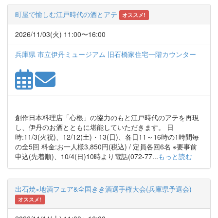
町屋で愉しむ江戸時代の酒とアテ
オススメ!
2026/11/03(火) 11:00〜16:00
兵庫県 市立伊丹ミュージアム 旧石橋家住宅一階カウンター
創作日本料理店「心根」の協力のもと江戸時代のアテを再現
し、伊丹のお酒とともに堪能していただきます。 日
時:11/3(火祝)、12/12(土)・13(日)、各日11～16時の1時間毎
の全5回 料金:お一人様3,850円(税込) / 定員各回6名 ※要事前
申込(先着順)、10/4(日)10時より電話(072-77...
もっと読む
出石焼×地酒フェア&全国きき酒選手権大会(兵庫県予選会)
オススメ!