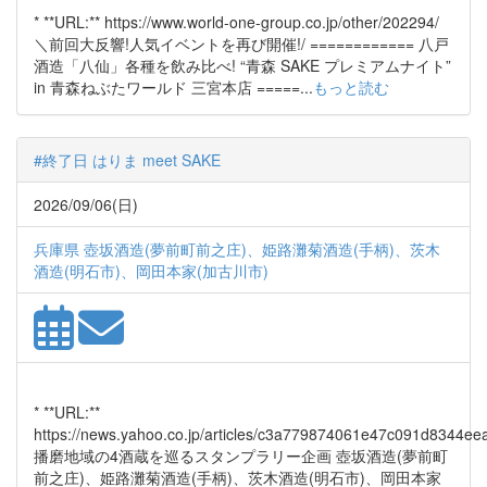
* **URL:** https://www.world-one-group.co.jp/other/202294/
＼前回大反響!人気イベントを再び開催!/ ============ 八戸
酒造「八仙」各種を飲み比べ! “青森 SAKE プレミアムナイト”
in 青森ねぶたワールド 三宮本店 =====...
もっと読む
#終了日 はりま meet SAKE
2026/09/06(日)
兵庫県 壺坂酒造(夢前町前之庄)、姫路灘菊酒造(手柄)、茨木
酒造(明石市)、岡田本家(加古川市)
* **URL:**
https://news.yahoo.co.jp/articles/c3a779874061e47c091d8344
播磨地域の4酒蔵を巡るスタンプラリー企画 壺坂酒造(夢前町
前之庄)、姫路灘菊酒造(手柄)、茨木酒造(明石市)、岡田本家