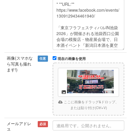
画像(スマホな
任意
現在の画像を使用
ら写真も撮れ
ます!)
ここに画像をドラッグ&ドロップ、
または貼り付け(Ctrl+V)
メールアドレ
必須
ス