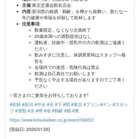
主催
:東京交通会館名店会
内容
:新潟県の銘酒「鶴齢」を樽から振舞い、新たな一
年の健康や幸福を祈願して乾杯します
注意事項
:
数量限定、なくなり次第終了
20歳未満への酒類提供はなし
運転者、妊娠中・授乳中の方の飲酒はご遠慮く
ださい
飲みすぎに注意し、体調異変時はスタッフへ報
告を
会場内での迷惑・危険行為は禁止
飲酒は自己責任でお願いします
予告なく中止する場合がありますのでご了承く
ださい
✨皆さまのご参加をお待ちしております!
#乾杯
#新潟
#中央
#光
#下
#関
#東京
#プリン
#ナン
#スタッ
フ
#酒類
#水
#樽
#地
#鶴齢
#鶴
#東
https://www.kotsukaikan.co.jp/event/36852/
[登録日: 2026/01/26]