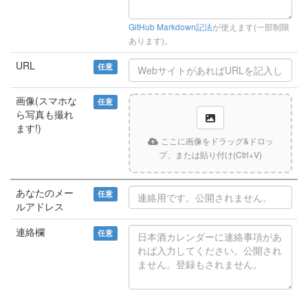
GitHub Markdown記法
が使えます(一部制限
あります)。
URL
任意
画像(スマホな
任意
ら写真も撮れ
ます!)
ここに画像をドラッグ&ドロッ
プ、または貼り付け(Ctrl+V)
あなたのメー
任意
ルアドレス
連絡欄
任意