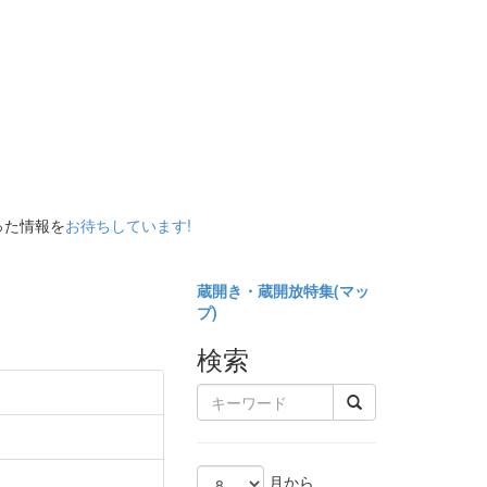
った情報を
お待ちしています!
蔵開き・蔵開放特集(
マッ
プ)
検索
月から