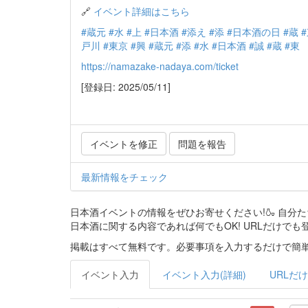
🔗
イベント詳細はこちら
#蔵元
#水
#上
#日本酒
#添え
#添
#日本酒の日
#蔵
戸川
#東京
#興
#蔵元
#添
#水
#日本酒
#誠
#蔵
#東
https://namazake-nadaya.com/ticket
[登録日: 2025/05/11]
イベントを修正
問題を報告
最新情報をチェック
日本酒イベントの情報をぜひお寄せください!🍶 自
日本酒に関する内容であれば何でもOK! URLだけでも
掲載はすべて無料です。必要事項を入力するだけで簡単
イベント入力
イベント入力(詳細)
URLだけ