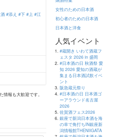
燗酒特集
女性のための日本酒
生酒
#添え
#下
#上
#江
初心者のための日本酒
日本酒と洋食
人気イベント
#蔵開き いわて酒蔵フ
ェスタ 2026 in 盛岡
#日本酒の日 秋酒祭 愛
知 2026 愛知の酒蔵が
集まる日本酒試飲イベ
ント
阪急蔵元祭り
#日本酒の日 日本酒ゴ
った情報も大歓迎です。
ーアラウンド名古屋
2026
佐賀酒フェス2026
銀座で新潟日本酒を海
の幸で角打ちIN銀座新
潟情報館THENIIGATA
銀座で新潟日本酒を海