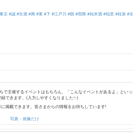
#東京
#誠
#生酒
#興
#東
#下
#江戸川
#朗
#雨降
#純米酒
#稲里
#桂泉
#
分たちで主催するイベントはもちろん、「こんなイベントがあるよ」とい
登録できます。(入力しやすくなりました✨)
に掲載できます。皆さまからの情報をお待ちしています!
写真・画像だけ