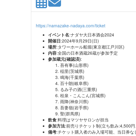
https://namazake-nadaya.com/ticket
イベント名
:ナダヤ大日本酒会2024
開催日
:2024年9月29日(日)
場所
:タワーホール船堀(東京都江戸川区)
内容
:全国の日本酒蔵26蔵が参加予定
参加蔵元(確認済)
:
吾有事(山形県)
稲里(茨城県)
鳴海(千葉県)
百十朗(岐阜県)
るみ子の酒(三重県)
桂泉・こんこん(宮城県)
雨降(神奈川県)
吾妻嶺(岩手県)
聖(群馬県)
飲食
:料理はマツヤサロンが担当
参加方法
:前売りチケット制(立ち飲み:4,500円
備考
:チケット購入者のみ入場可能、当日券な