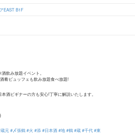
AST B1F
本酒飲み放題イベント。
も酒肴ビュッフェも飲み放題食べ放題!
日本酒ビギナーの方も安心!丁寧に解説いたします。
)
#蔵元
#〆張鶴
#火
#添
#日本酒
#地
#鶴
#蔵
#千代
#東