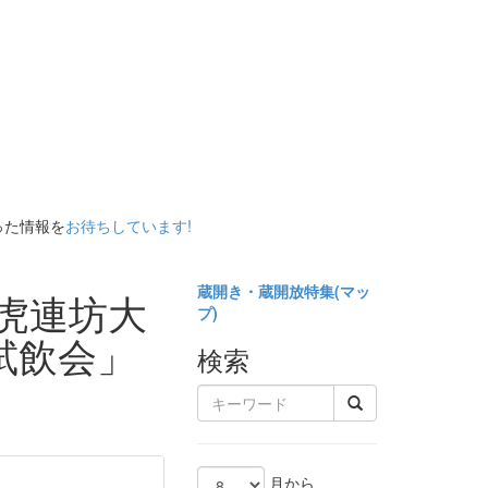
った情報を
お待ちしています!
蔵開き・蔵開放特集(
マッ
虎連坊大
プ)
試飲会」
検索
月から