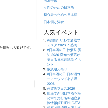
燗酒特集
女性のための日本酒
初心者のための日本酒
日本酒と洋食
人気イベント
#蔵開き いわて酒蔵フ
ェスタ 2026 in 盛岡
った情報も大歓迎です。
#日本酒の日 秋酒祭 愛
知 2026 愛知の酒蔵が
集まる日本酒試飲イベ
ント
阪急蔵元祭り
#日本酒の日 日本酒ゴ
ーアラウンド名古屋
2026
佐賀酒フェス2026
銀座で新潟日本酒を海
の幸で角打ちIN銀座新
潟情報館THENIIGATA
銀座で新潟日本酒を海