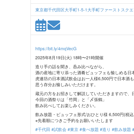
東京都千代田区大手町1-5-1大手町ファーストスクエアE
https://bit.ly/4mqVecG
2025年8月19日(火) 18時〜21時開催
造り手の話を聞き、呑み比べながら、
酒の産地に寄り添った酒肴ビュッフェも愉しめる日
虎連坊の日本酒試飲会はお一人様6,500円で日本酒
思う存分お愉しみいただけます。
蔵元の方をお招きして解説していただきますので、
今回の酒祭りは「竹岡」と「〆張鶴」
飲み比べしてお楽しみください。
飲み放題・ビュッフェ形式/おひとり様 6,500円(税込
※先着順につきご予約をお願いいたします
#千代田
#試飲会
#東京
#食べ放題
#造り
#飲み放題