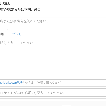
繰り返し
時間が未定または不明、終日
編集
プレビュー
Hub Markdown記法
が使えます(一部制限あります)。