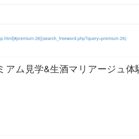
kshop.html[#premium-26](search_freeword.php?query=premium-26)
レミアム見学&生酒マリアージュ体