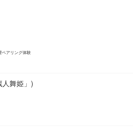
理ペアリング体験
蔵人舞姫」)