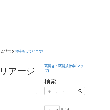
った情報を
お待ちしています!
蔵開き・蔵開放特集(
マッ
マリアージ
プ)
検索
月から