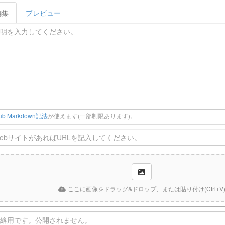
編集
プレビュー
Hub Markdown記法
が使えます(一部制限あります)。
ここに画像をドラッグ&ドロップ、または貼り付け(Ctrl+V