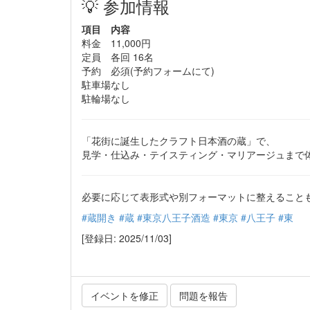
💡 参加情報
項目
内容
料金
11,000円
定員
各回 16名
予約
必須(予約フォームにて)
駐車場
なし
駐輪場
なし
「花街に誕生したクラフト日本酒の蔵」で、
見学・仕込み・テイスティング・マリアージュまで
必要に応じて表形式や別フォーマットに整えること
#蔵開き
#蔵
#東京八王子酒造
#東京
#八王子
#東
[登録日: 2025/11/03]
イベントを修正
問題を報告