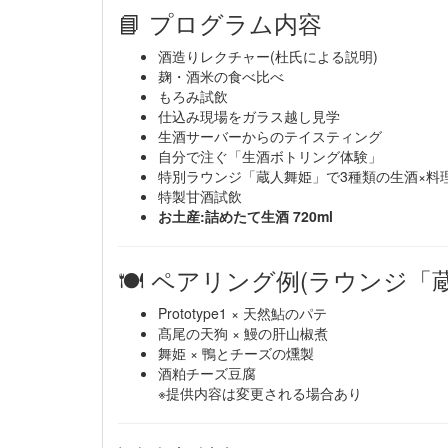
📘 プログラム内容
酒造りレクチャー(杜氏による説明)
麹・酒米の食べ比べ
もろみ試飲
仕込み現場をガラス越し見学
生酒サーバーからのテイスティング
自分で注ぐ「生酒ボトリング体験」
特別ラウンジ「蔵人舞姫」で3種類の生酒×料
特製甘酒試飲
お土産:詰めたて生酒 720ml
🍽️ ペアリング例(ラウンジ「
Prototype1 × 天然鮎のパテ
髙尾の天狗 × 鰻の肝山椒煮
舞姫 × 鴨とチーズの燻製
酒粕チーズ豆腐
※提供内容は変更される場合あり