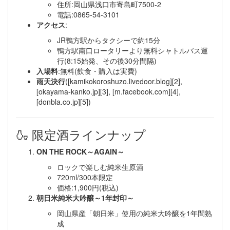
住所:岡山県浅口市寄島町7500-2
電話:0865-54-3101
アクセス
:
JR鴨方駅からタクシーで約15分
鴨方駅南口ロータリーより無料シャトルバス運
行(8:15始発、その後30分間隔)
入場料
:無料(飲食・購入は実費)
雨天決行
([kamikokoroshuzo.livedoor.blog][2],
[okayama-kanko.jp][3], [m.facebook.com][4],
[donbla.co.jp][5])
🍶 限定酒ラインナップ
ON THE ROCK～AGAIN～
ロックで楽しむ純米生原酒
720ml/300本限定
価格:1,900円(税込)
朝日米純米大吟醸～1年封印～
岡山県産「朝日米」使用の純米大吟醸を1年間熟
成