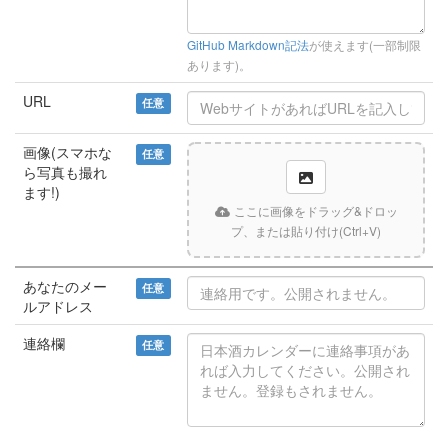
GitHub Markdown記法
が使えます(一部制限
あります)。
URL
任意
画像(スマホな
任意
ら写真も撮れ
ます!)
ここに画像をドラッグ&ドロッ
プ、または貼り付け(Ctrl+V)
あなたのメー
任意
ルアドレス
連絡欄
任意