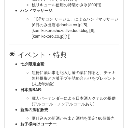
桃リキュール使用の特製かき氷(200円)
ハンドマッサージ
:
「CPサロン リージュ」によるハンドマッサージ
(6日のみ出店)([donbla.co.jp][5],
[kamikokoroshuzo.livedoor.blog][6],
[kamikokoro.co.jp][1])
🌟 イベント・特典
七夕限定企画
:
短冊に願い事を記入し笹の葉に飾ると、チェキ
無料撮影とお菓子プチ詰め合わせをプレゼント
(未成年対象)
日本酒BAR
:
蔵人バーテンダーによる日本酒カクテルの提供
(アルコール・ノンアルコールあり)
新酒の酒粕販売
:
夏仕込みの新酒から出た酒粕を限定160個販売
お子様向けコーナー
: