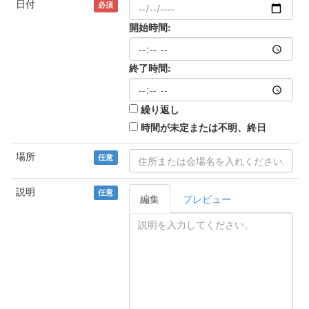
日付
必須
開始時間:
終了時間:
繰り返し
時間が未定または不明、終日
場所
任意
説明
任意
編集
プレビュー