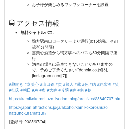
お子様が楽しめるワクワクコーナーを設置
🚍 アクセス情報
無料シャトルバス
:
鴨方駅南口ロータリーより運行(8:15始発、その
後30分間隔)
嘉美心酒造から鴨方駅へのバスも30分間隔で運
行
満車の場合は乗車できないことがありますの
で、予めご了承ください([donbla.co.jp][5],
[instagram.com][7])
#蔵開き
#嘉美心
#山田錦
#貴
#蔵人
#蔵
#色
#結
#純米酒
#笑
#杜氏
#朝日
#寿
#奥
#大吟
#吟醸
#吟
#南
#鶴
https://kamikokoroshuzo.livedoor.blog/archives/28849707.html
https://japan-attractions.jp/ja/alcohol/kamikokoroshuzo-
natsunokuramatsuri/
[登録日: 2025/07/04]