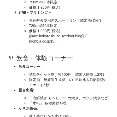
720ml/300本限定
価格:1,900円(税込)
紅鶴～フラミンゴ～
赤色酵母使用のスパークリング純米酒(ロゼ)
720ml/250本限定
価格:1,900円(税込)
([kamikokoroshuzo.livedoor.blog][2],
[donbla.co.jp][5])
🍴 飲食・体験コーナー
飲食コーナー
:
試飲チケット制(1枚100円、純米大吟醸は2枚)
限定酒「無濾過生原酒」の1年熟成大吟醸(試飲
チケット5枚)
屋台出店
:
「海鮮焼き もへじ」:イカ焼き、ホタテ焼きなど
「水椛」:各種海鮮料理
かき氷販売
:
蔵人手作りかき氷(100円)