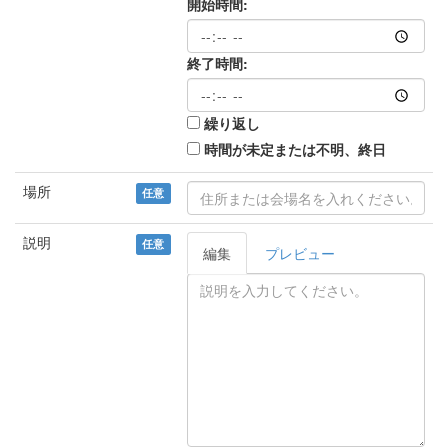
開始時間:
終了時間:
繰り返し
時間が未定または不明、終日
場所
任意
説明
任意
編集
プレビュー