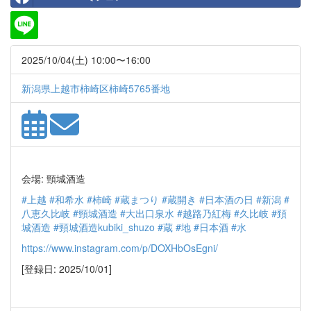
2025/10/04(土) 10:00〜16:00
新潟県上越市柿崎区柿崎5765番地
会場: 頸城酒造
#上越
#和希水
#柿崎
#蔵まつり
#蔵開き
#日本酒の日
#新潟
#
八恵久比岐
#頸城酒造
#大出口泉水
#越路乃紅梅
#久比岐
#頚
城酒造
#頸城酒造kubiki_shuzo
#蔵
#地
#日本酒
#水
https://www.instagram.com/p/DOXHbOsEgni/
[登録日: 2025/10/01]