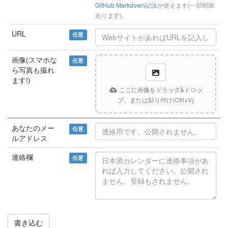
GitHub Markdown記法
が使えます(一部制限
あります)。
URL
任意
画像(スマホな
任意
ら写真も撮れ
ます!)
ここに画像をドラッグ&ドロッ
プ、または貼り付け(Ctrl+V)
あなたのメー
任意
ルアドレス
連絡欄
任意
書き込む