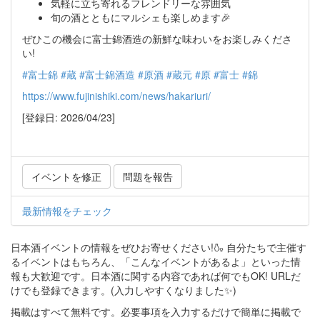
気軽に立ち寄れるフレンドリーな雰囲気
旬の酒とともにマルシェも楽しめます🎉
ぜひこの機会に富士錦酒造の新鮮な味わいをお楽しみくださ
い!
#富士錦
#蔵
#富士錦酒造
#原酒
#蔵元
#原
#富士
#錦
https://www.fujinishiki.com/news/hakariuri/
[登録日: 2026/04/23]
イベントを修正
問題を報告
最新情報をチェック
日本酒イベントの情報をぜひお寄せください!🍶 自分たちで主催す
るイベントはもちろん、「こんなイベントがあるよ」といった情
報も大歓迎です。日本酒に関する内容であれば何でもOK! URLだ
けでも登録できます。(入力しやすくなりました✨)
掲載はすべて無料です。必要事項を入力するだけで簡単に掲載で