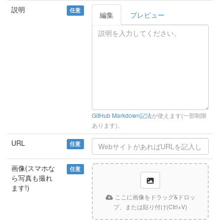
説明
任意
編集
プレビュー
GitHub Markdown記法
が使えます(一部制限
あります)。
URL
任意
画像(スマホな
任意
ら写真も撮れ
ます!)
ここに画像をドラッグ&ドロッ
プ、または貼り付け(Ctrl+V)