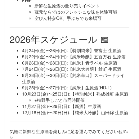
新鮮な生原酒の量り売りイベント
蔵元ならではのフレッシュな味を体験可能
空びん持参OK、手ぶらでも来場可
2026年スケジュール 📅
4月24日(金)〜26日(日):【特別純米】誉富士 生原酒
5月22日(金)〜24日(日):【純米吟醸】五百万石 生原酒
6月26日(金)〜28日(日):【純米】青ラベル 生原酒
7月24日(金)〜26日(日):【純米大吟醸】雄町 生原酒
8月28日(金)〜30日(日):【純米辛口】スーパードライ
生原酒
9月25日(金)〜27日(日):【純米】生原酒(HD-1)
10月23日(金)〜25日(日):【特別純米】熟成雄町 生原酒
※柚野手しごと市同時開催
11月27日(金)〜29日(日):【新酒】生原酒
12月18日(金)〜20日(日):【純米大吟醸】山田錦 生原酒
気軽に新鮮な生原酒を楽しみに足を運んでみてくださいね!🍶
✨