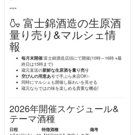
===
🍶 富士錦酒造の生原酒
量り売り&マルシェ情
報
毎月末開催
:富士錦酒造店頭にて開催(10時～16時 ※最
終日は15時まで)
蔵元直送の
新鮮な生原酒を量り売り
空びんの用意あり
で手ぶら来店OK✨
同時にマルシェも開催し賑わいを見せる
蔵元ならではの味を楽しめる貴重な機会!
2026年開催スケジュール&
テーマ酒種
日程
特徴酒種
備考