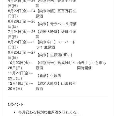
4月24日(金)～26
【特別純米】誉富士 生原
日(日)
酒
5月22日(金)～24
【純米吟醸】五百万石 生
日(日)
原酒
6月26日(金)～28
【純米】青ラベル 生原酒
日(日)
7月24日(金)～26
【純米大吟醸】雄町 生原
日(日)
酒
8月28日(金)～30
【純米辛口】スーパード
日(日)
ライ 生原酒
9月25日(金)～27
【純米】生原酒(HD-1)
日(日)
10月23日(金)～
【特別純米】熟成雄町 生
柚野手しごと市も
25日(日)
原酒
同時開催
11月27日(金)～
【新酒】生原酒
29日(日)
12月18日(金)～
【純米大吟醸】山田錦 生
20日(日)
原酒
❗
ポイント
毎月変わる特別な生原酒を味わえる!