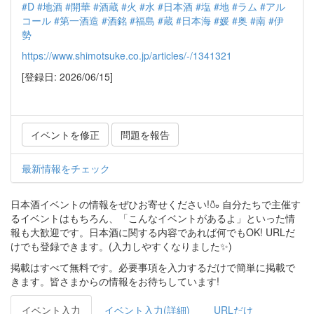
#D
#地酒
#開華
#酒蔵
#火
#水
#日本酒
#塩
#地
#ラム
#アル
コール
#第一酒造
#酒銘
#福島
#蔵
#日本海
#媛
#奥
#南
#伊
勢
https://www.shimotsuke.co.jp/articles/-/1341321
[登録日: 2026/06/15]
イベントを修正
問題を報告
最新情報をチェック
日本酒イベントの情報をぜひお寄せください!🍶 自分たちで主催す
るイベントはもちろん、「こんなイベントがあるよ」といった情
報も大歓迎です。日本酒に関する内容であれば何でもOK! URLだ
けでも登録できます。(入力しやすくなりました✨)
掲載はすべて無料です。必要事項を入力するだけで簡単に掲載で
きます。皆さまからの情報をお待ちしています!
イベント入力
イベント入力(詳細)
URLだけ