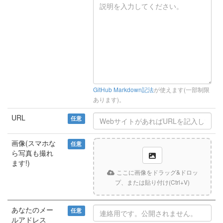
GitHub Markdown記法
が使えます(一部制限
あります)。
URL
任意
画像(スマホな
任意
ら写真も撮れ
ます!)
ここに画像をドラッグ&ドロッ
プ、または貼り付け(Ctrl+V)
あなたのメー
任意
ルアドレス