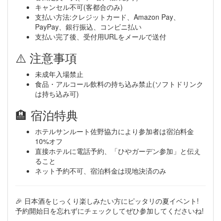
キャンセル不可(客都合のみ)
支払い方法:クレジットカード、Amazon Pay、
PayPay、銀行振込、コンビニ払い
支払い完了後、受付用URLをメールで送付
⚠️ 注意事項
未成年入場禁止
食品・アルコール飲料の持ち込み禁止(ソフトドリンク
は持ち込み可)
🏨 宿泊特典
ホテルサンルート佐野協力により参加者は宿泊料金
10%オフ
直接ホテルに電話予約、「ひやガーデン参加」と伝え
ること
ネット予約不可、宿泊料金は現地決済のみ
🎉 日本酒をじっくり楽しみたい方にピッタリの夏イベント!
予約開始日を忘れずにチェックしてぜひ参加してくださいね!