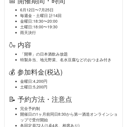
📅 開催期間・時間
6月12日〜7月25日
毎週金・土曜日 計14回
金曜日:18:30〜20:00
土曜日:18:00〜19:30
雨天決行
🍶 内容
「開華」の日本酒飲み放題
特製弁当、地元野菜、名水豆腐などのおつまみ付き
💰 参加料金(税込)
金曜日:4,200円
土曜日:5,200円
📝 予約方法・注意点
完全予約制
開催日の1ヶ月前同日8:30から第一酒造オンラインショ
ップで受付開始
各回定員72人(1卓4名、相席あり)