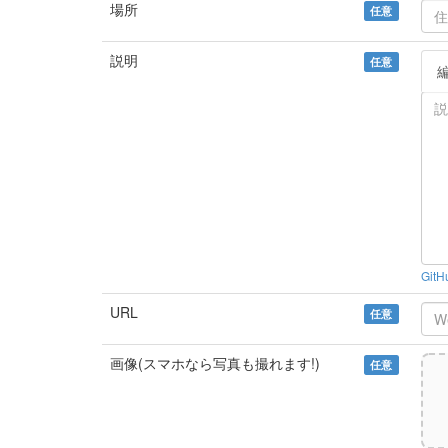
場所
任意
説明
任意
Git
URL
任意
画像(スマホなら写真も撮れます!)
任意