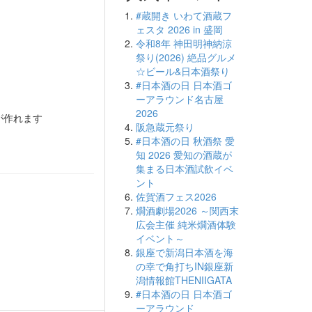
#蔵開き いわて酒蔵フ
ェスタ 2026 in 盛岡
令和8年 神田明神納涼
祭り(2026) 絶品グルメ
☆ビール&日本酒祭り
#日本酒の日 日本酒ゴ
ーアラウンド名古屋
2026
が作れます
阪急蔵元祭り
#日本酒の日 秋酒祭 愛
知 2026 愛知の酒蔵が
集まる日本酒試飲イベ
ント
佐賀酒フェス2026
燗酒劇場2026 ～関西末
広会主催 純米燗酒体験
イベント～
銀座で新潟日本酒を海
の幸で角打ちIN銀座新
潟情報館THENIIGATA
#日本酒の日 日本酒ゴ
ーアラウンド