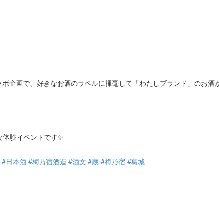
のコラボ企画で、好きなお酒のラベルに揮毫して「わたしブランド」のお酒
な体験イベントです✨
#日本酒
#梅乃宿酒造
#酒文
#蔵
#梅乃宿
#葛城