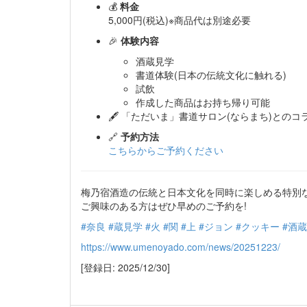
💰
料金
5,000円(税込)※商品代は別途必要
🎉
体験内容
酒蔵見学
書道体験(日本の伝統文化に触れる)
試飲
作成した商品はお持ち帰り可能
🖋️ 「ただいま」書道サロン(ならまち)と
🔗
予約方法
こちらからご予約ください
梅乃宿酒造の伝統と日本文化を同時に楽しめる特別
ご興味のある方はぜひ早めのご予約を!
#奈良
#蔵見学
#火
#関
#上
#ジョン
#クッキー
#酒蔵
https://www.umenoyado.com/news/20251223/
[登録日: 2025/12/30]