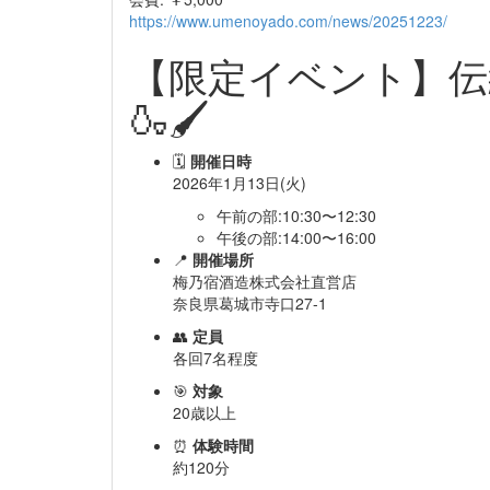
https://www.umenoyado.com/news/20251223/
【限定イベント】伝
🍶🖌️
🗓
開催日時
2026年1月13日(火)
午前の部:10:30〜12:30
午後の部:14:00〜16:00
📍
開催場所
梅乃宿酒造株式会社直営店
奈良県葛城市寺口27-1
👥
定員
各回7名程度
🎯
対象
20歳以上
⏰
体験時間
約120分