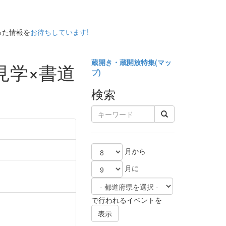
った情報を
お待ちしています!
蔵開き・蔵開放特集(
マッ
見学×書道
プ)
検索
月から
月に
で行われるイベントを
表示