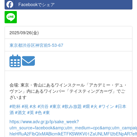
Facebookでシェア
2025/09/26(金)
東京都渋谷区神宮前5-53-67
会場: 東京・青山にあるワインスクール「アカデミー・デュ・
ヴァン」内にあるワインバー「テイスティングカーヴ」でご
ざいます
#乾杯
#祝
#水
#渋谷
#東京
#飲み放題
#燗
#火
#ワイン
#日本
酒
#酒文
#英
#色
#東
https://www.adv.gr.jp/lp/sake_week?
utm_source=facebook&amp;utm_medium=cpc&amp;utm_campai
hleHRuA2FlbQIxMABicmlkETFKSWtKV01ZaUNLMFl2bENpAR7e