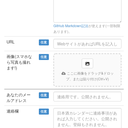
GitHub Markdown記法
が使えます(一部制限
あります)。
URL
任意
画像(スマホな
任意
ら写真も撮れ
ます!)
ここに画像をドラッグ&ドロッ
プ、または貼り付け(Ctrl+V)
あなたのメー
任意
ルアドレス
連絡欄
任意