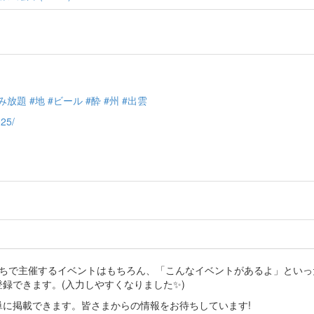
み放題
#地
#ビール
#酔
#州
#出雲
025/
分たちで主催するイベントはもちろん、「こんなイベントがあるよ」とい
登録できます。(入力しやすくなりました✨)
に掲載できます。皆さまからの情報をお待ちしています!