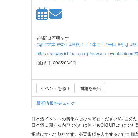
※時間は不明です
#森
#大津
#松江
#島根
#下
#津
#上
#平田
#そば
#飲
https://railway.ichibata.co.jp/news/m_event/suiden2
[登録日: 2025/06/06]
イベントを修正
問題を報告
最新情報をチェック
日本酒イベントの情報をぜひお寄せください!🍶 自
日本酒に関する内容であれば何でもOK! URLだけでも
掲載はすべて無料です。必要事項を入力するだけで簡単