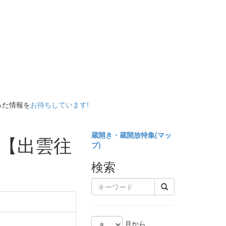
った情報を
お待ちしています!
蔵開き・蔵開放特集(
マッ
 【出雲往
プ)
検索
月から