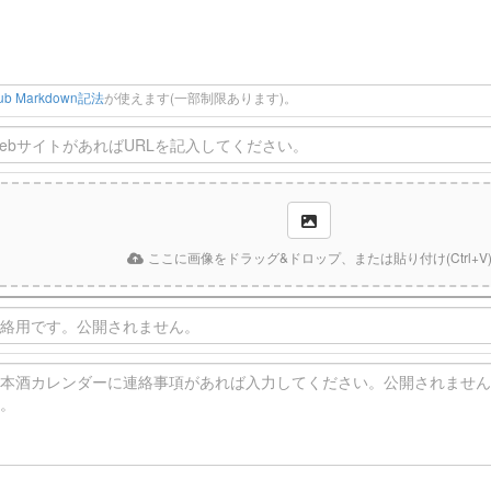
Hub Markdown記法
が使えます(一部制限あります)。
ここに画像をドラッグ&ドロップ、または貼り付け(Ctrl+V