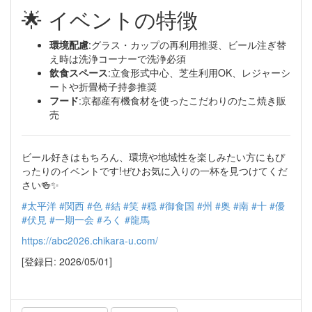
🌟 イベントの特徴
環境配慮
:グラス・カップの再利用推奨、ビール注ぎ替
え時は洗浄コーナーで洗浄必須
飲食スペース
:立食形式中心、芝生利用OK、レジャーシ
ートや折畳椅子持参推奨
フード
:京都産有機食材を使ったこだわりのたこ焼き販
売
ビール好きはもちろん、環境や地域性を楽しみたい方にもぴ
ったりのイベントです!ぜひお気に入りの一杯を見つけてくだ
さい🍻✨
#太平洋
#関西
#色
#結
#笑
#穏
#御食国
#州
#奥
#南
#十
#優
#伏見
#一期一会
#ろく
#龍馬
https://abc2026.chikara-u.com/
[登録日: 2026/05/01]