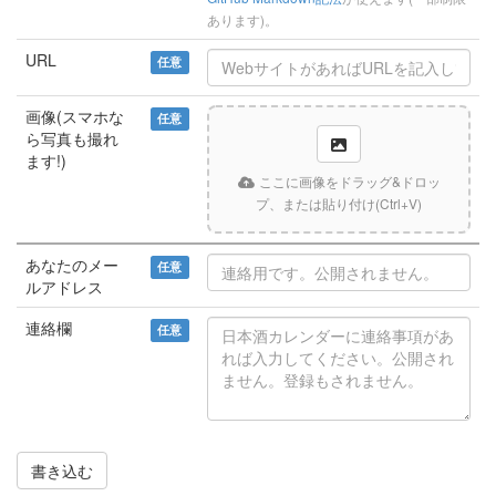
あります)。
URL
任意
画像(スマホな
任意
ら写真も撮れ
ます!)
ここに画像をドラッグ&ドロッ
プ、または貼り付け(Ctrl+V)
あなたのメー
任意
ルアドレス
連絡欄
任意
書き込む