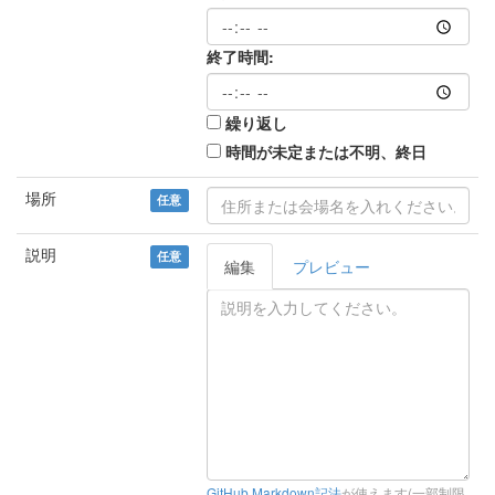
終了時間:
繰り返し
時間が未定または不明、終日
場所
任意
説明
任意
編集
プレビュー
GitHub Markdown記法
が使えます(一部制限