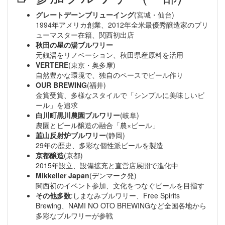
グレートデーンブリューイング
(宮城・仙台)
1994年アメリカ創業、2012年全米最優秀醸造家のブリ
ューマスター在籍、関西初出店
秋田の星の湯ブルワリー
元銭湯をリノベーション、秋田県産原料を活用
VERTERE
(東京・奥多摩)
自然豊かな環境で、独自のペースでビール作り
OUR BREWING
(福井)
金賞受賞、多様なスタイルで「シンプルに美味しいビ
ール」を追求
白川町黒川農園ブルワリー
(岐阜)
農園とビール醸造の融合「農×ビール」
韮山反射炉ブルワリー
(静岡)
29年の歴史、多彩な個性派ビールを製造
京都醸造
(京都)
2015年設立、設備拡充と直営店展開で進化中
Mikkeller Japan
(デンマーク発)
関西初のイベント参加、文化をつなぐビールを目指す
その他多数
:しまなみブルワリー、Free Spirits
Brewing、NAMI NO OTO BREWINGなど全国各地から
多彩なブルワリーが参戦