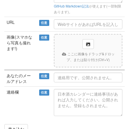
GitHub Markdown記法
が使えます(一部制限
あります)。
URL
任意
画像(スマホな
任意
ら写真も撮れ
ます!)
ここに画像をドラッグ&ドロッ
プ、または貼り付け(Ctrl+V)
あなたのメー
任意
ルアドレス
連絡欄
任意