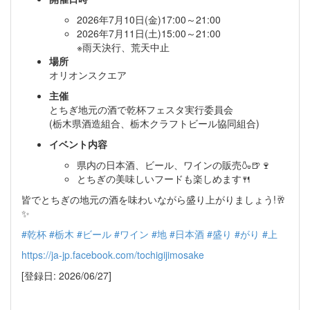
2026年7月10日(金)17:00～21:00
2026年7月11日(土)15:00～21:00
※雨天決行、荒天中止
場所
オリオンスクエア
主催
とちぎ地元の酒で乾杯フェスタ実行委員会
(栃木県酒造組合、栃木クラフトビール協同組合)
イベント内容
県内の日本酒、ビール、ワインの販売🍶🍺🍷
とちぎの美味しいフードも楽しめます🍴
皆でとちぎの地元の酒を味わいながら盛り上がりましょう!🥂
✨
#乾杯
#栃木
#ビール
#ワイン
#地
#日本酒
#盛り
#がり
#上
https://ja-jp.facebook.com/tochigijimosake
[登録日: 2026/06/27]