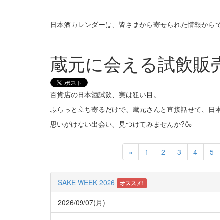
日本酒カレンダーは、皆さまから寄せられた情報から
蔵元に会える試飲販
百貨店の日本酒試飲、実は狙い目。
ふらっと立ち寄るだけで、蔵元さんと直接話せて、日
思いがけない出会い、見つけてみませんか?🍶
Previous
«
1
2
3
4
5
SAKE WEEK 2026
オススメ!
2026/09/07(月)