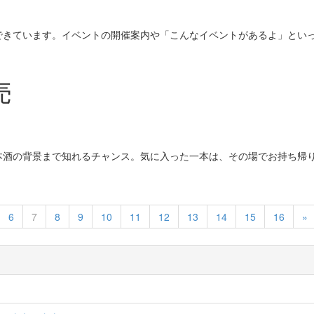
できています。イベントの開催案内や「こんなイベントがあるよ」とい
売
本酒の背景まで知れるチャンス。気に入った一本は、その場でお持ち帰
N
6
7
8
9
10
11
12
13
14
15
16
»