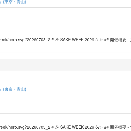
(東京・青山)
lp/sake_week/hero.svg?20260703_2 # 🎉 SAKE WEEK 2026 🍶✨ ## 開
(東京・青山)
lp/sake_week/hero.svg?20260703_2 # 🎉 SAKE WEEK 2026 🍶✨ ## 開