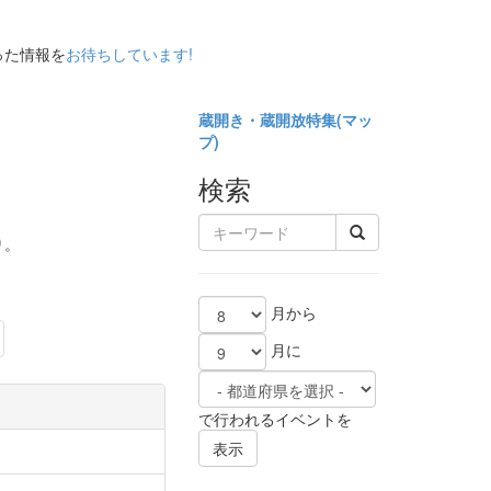
った情報を
お待ちしています!
蔵開き・蔵開放特集(
マッ
プ)
検索
り。
月から
ext
月に
で行われるイベントを
表示