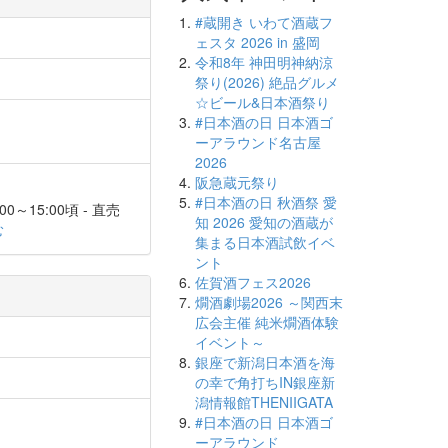
#蔵開き いわて酒蔵フ
ェスタ 2026 in 盛岡
令和8年 神田明神納涼
祭り(2026) 絶品グルメ
☆ビール&日本酒祭り
#日本酒の日 日本酒ゴ
ーアラウンド名古屋
2026
阪急蔵元祭り
#日本酒の日 秋酒祭 愛
0～15:00頃 - 直売
知 2026 愛知の酒蔵が
む
集まる日本酒試飲イベ
ント
佐賀酒フェス2026
燗酒劇場2026 ～関西末
広会主催 純米燗酒体験
イベント～
銀座で新潟日本酒を海
の幸で角打ちIN銀座新
潟情報館THENIIGATA
#日本酒の日 日本酒ゴ
ーアラウンド