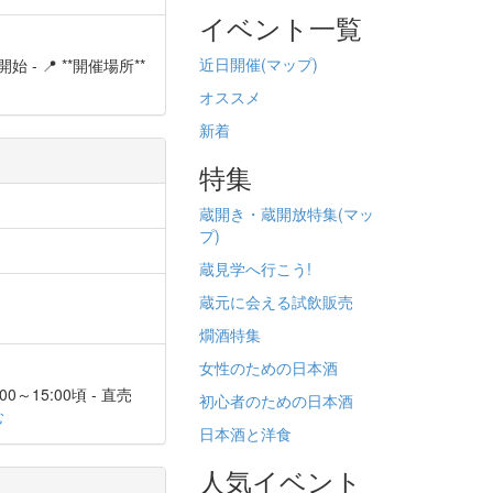
イベント一覧
近日開催(
マップ)
始 - 📍 **開催場所**
オススメ
新着
特集
蔵開き・蔵開放特集(
マッ
プ)
蔵見学へ行こう!
蔵元に会える試飲販売
燗酒特集
女性のための日本酒
0～15:00頃 - 直売
初心者のための日本酒
む
日本酒と洋食
人気イベント