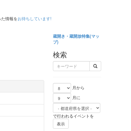
った情報を
お待ちしています!
蔵開き・蔵開放特集(
マッ
プ)
検索
月から
月に
で行われるイベントを
表示