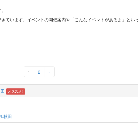
す。
できています。イベントの開催案内や「こんなイベントがあるよ」とい
Next
1
2
»
秋田
オススメ!
テル秋田