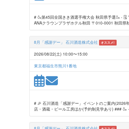
# 🍶第45回全国きき酒選手権大会 秋田県予選🍶 - 🗓 **開
ANAクラウンプラザホテル秋田 〒010-0001 秋田県秋
8月「感謝デー」 石川酒造株式会社
オススメ!
2026/08/22(土) 10:00〜15:00
東京都福生市熊川1番地
# 🎉 石川酒造「感謝デー」イベントのご案内(2026年8月22
店・酒蔵・ビール工房ほか(予約制見学あり) ### 🍶 
8月「感謝デー」 石川酒造株式会社
オススメ!