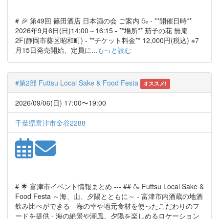
# 🎉 第49回 篠田酒店 日本酒の会 ご案内 🍶 - **開催日時**
2026年9月6日(日)14:00～16:15 - **場所** 茄子の花 無庵
2F(静岡市葵区昭和町) - **チケット料金** 12,000円(税込) ※7
月15日発売開始、定員に...
もっと読む
#第2部 Futtsu Local Sake & Food Festa
オススメ!
2026/09/06(日) 17:00〜19:00
千葉県富津市金谷2288
# 🌟 富津市イベント情報まとめ --- ## 🍶 Futtsu Local Sake &
Food Festa ～海、山、夕陽とともに～ - 富津市内酒蔵の地酒
飲み比べができる - 海の幸や地元食材を使ったこだわりのフ
ードを提供 - 海の絶景や潮風、夕陽を楽しめるロケーション