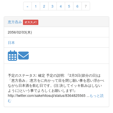
Previous
«
1
2
3
4
5
6
7
恵方呑み
オススメ!
2056/02/03(木)
日本
予定のステータス: 確定 予定の説明: 『2月3日(節分の日)は
「恵方呑み」:恵方をに向かって目を閉じ願い事を思い浮かべ
ながら日本酒を飲む日です。(注:決してイッキ飲みはしない
ように)という事でよろしくお願いします!』
http://twitter.com/sakehitosuji/status/8364825565 ...
もっと読
む