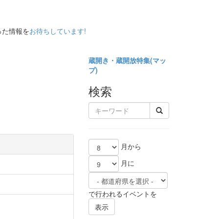
った情報を
お待ちしています!
蔵開き・蔵開放特集(
マッ
プ)
検索
月から
月に
で行われるイベントを
表示