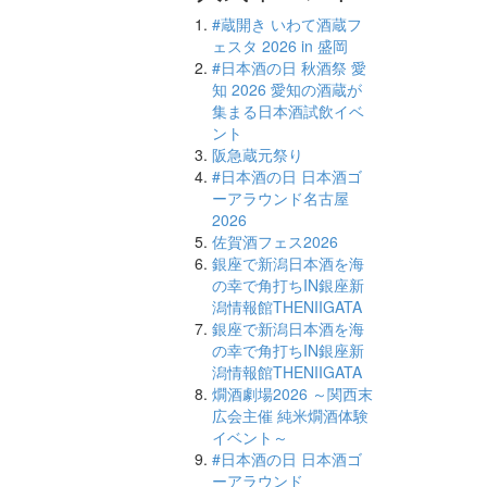
#蔵開き いわて酒蔵フ
ェスタ 2026 in 盛岡
#日本酒の日 秋酒祭 愛
知 2026 愛知の酒蔵が
集まる日本酒試飲イベ
ント
阪急蔵元祭り
#日本酒の日 日本酒ゴ
ーアラウンド名古屋
2026
佐賀酒フェス2026
銀座で新潟日本酒を海
の幸で角打ちIN銀座新
潟情報館THENIIGATA
銀座で新潟日本酒を海
の幸で角打ちIN銀座新
潟情報館THENIIGATA
燗酒劇場2026 ～関西末
広会主催 純米燗酒体験
イベント～
#日本酒の日 日本酒ゴ
ーアラウンド