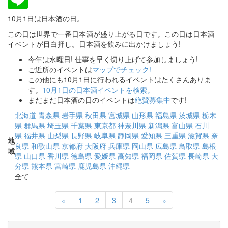
10月1日は日本酒の日。
この日は世界で一番日本酒が盛り上がる日です。この日は日本酒
イベントが目白押し。日本酒を飲みに出かけましょう!
今年は水曜日! 仕事を早く切り上げて参加しましょう!
ご近所のイベントは
マップでチェック!
この他にも10月1日に行われるイベントはたくさんありま
す。
10月1日の日本酒イベントを検索。
まだまだ日本酒の日のイベントは
絶賛募集中
です!
北海道
青森県
岩手県
秋田県
宮城県
山形県
福島県
茨城県
栃木
県
群馬県
埼玉県
千葉県
東京都
神奈川県
新潟県
富山県
石川
県
福井県
山梨県
長野県
岐阜県
静岡県
愛知県
三重県
滋賀県
奈
地
良県
和歌山県
京都府
大阪府
兵庫県
岡山県
広島県
鳥取県
島根
域
県
山口県
香川県
徳島県
愛媛県
高知県
福岡県
佐賀県
長崎県
大
分県
熊本県
宮崎県
鹿児島県
沖縄県
全て
Previous
Next
«
1
2
3
4
5
»