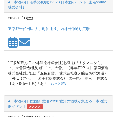
#日本酒の日 若手の夜明け2026 日本酒イベント (主催:camo
株式会社)
2026/10/03(土)
東京都千代田区 大手町仲通り、内神田仲通り広場
* **参加蔵元:** 小林酒造株式会社(北海道)「キタノニシキ」
上川大雪酒造(北海道)「上川大雪」 【昨年TOP10】 福司酒造
株式会社(北海道)「五色彩雲」 株式会社森ノ醸造所(北海道)
「APE【アぺ】」 岩手銘醸株式会社(岩手県)「奥六」 株式会
社あさ開(岩手県)「あさ...
もっと読む
#日本酒の日 秋酒祭 愛知 2026 愛知の酒蔵が集まる日本酒試
飲イベント
オススメ!
2026/10/03(土) 11:00〜20:30