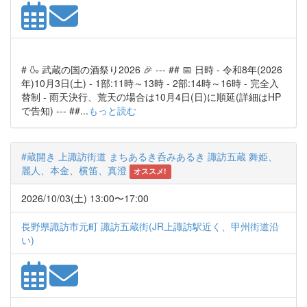
# 🍶 武蔵の国の酒祭り2026 🎉 --- ## 📅 日時 - 令和8年(2026
年)10月3日(土) - 1部:11時～13時 - 2部:14時～16時 - 完全入
替制 - 雨天決行、荒天の場合は10月4日(日)に順延(詳細はHP
で告知) --- ##...
もっと読む
#蔵開き 上諏訪街道 まちあるき呑みあるき 諏訪五蔵 舞姫、
麗人、本金、横笛、真澄
オススメ!
2026/10/03(土) 13:00〜17:00
長野県諏訪市元町 諏訪五蔵街(JR上諏訪駅近く、甲州街道沿
い)