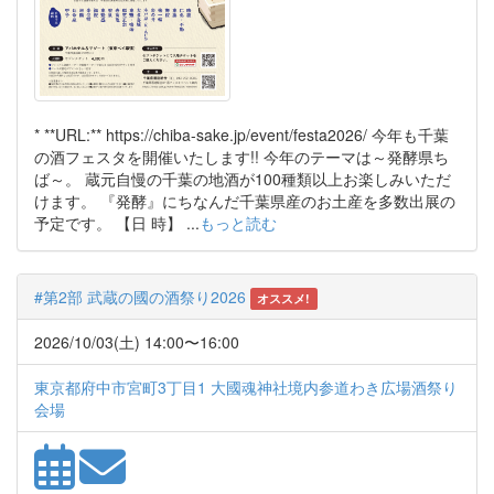
* **URL:** https://chiba-sake.jp/event/festa2026/ 今年も千葉
の酒フェスタを開催いたします!! 今年のテーマは～発酵県ち
ば～。 蔵元自慢の千葉の地酒が100種類以上お楽しみいただ
けます。 『発酵』にちなんだ千葉県産のお土産を多数出展の
予定です。 【日 時】 ...
もっと読む
#第2部 武蔵の國の酒祭り2026
オススメ!
2026/10/03(土) 14:00〜16:00
東京都府中市宮町3丁目1 大國魂神社境内参道わき広場酒祭り
会場