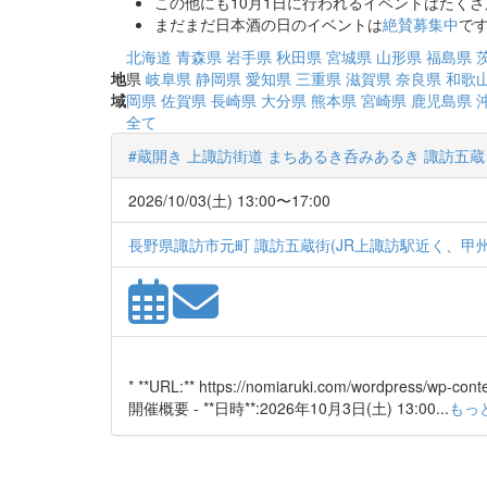
この他にも10月1日に行われるイベントはたく
まだまだ日本酒の日のイベントは
絶賛募集中
です
北海道
青森県
岩手県
秋田県
宮城県
山形県
福島県
地
県
岐阜県
静岡県
愛知県
三重県
滋賀県
奈良県
和歌
域
岡県
佐賀県
長崎県
大分県
熊本県
宮崎県
鹿児島県
全て
#蔵開き 上諏訪街道 まちあるき呑みあるき 諏訪五
2026/10/03(土) 13:00〜17:00
長野県諏訪市元町 諏訪五蔵街(JR上諏訪駅近く、甲
* **URL:** https://nomiaruki.com/wordpress/w
開催概要 - **日時**:2026年10月3日(土) 13:00...
もっ