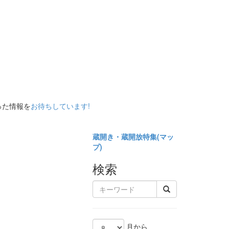
った情報を
お待ちしています!
蔵開き・蔵開放特集(
マッ
プ)
検索
月から