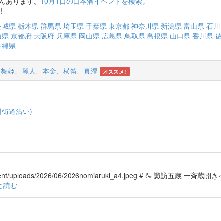
さんあります。
10月1日の日本酒イベントを検索。
!
茨城県
栃木県
群馬県
埼玉県
千葉県
東京都
神奈川県
新潟県
富山県
石川
山県
京都府
大阪府
兵庫県
岡山県
広島県
鳥取県
島根県
山口県
香川県
沖縄県
蔵 舞姫、麗人、本金、横笛、真澄
オススメ!
州街道沿い)
p-content/uploads/2026/06/2026nomiaruki_a4.jpeg # 🍶 諏訪五蔵 一斉
と読む