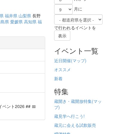
月に
県
福井県
山梨県
長野
徳島県
愛媛県
高知県
福
で行われるイベントを
表示
イベント一覧
近日開催(
マップ)
オススメ
新着
特集
蔵開き・蔵開放特集(
マッ
蔵開きイベント2026 ## 📅
プ)
蔵見学へ行こう!
蔵元に会える試飲販売