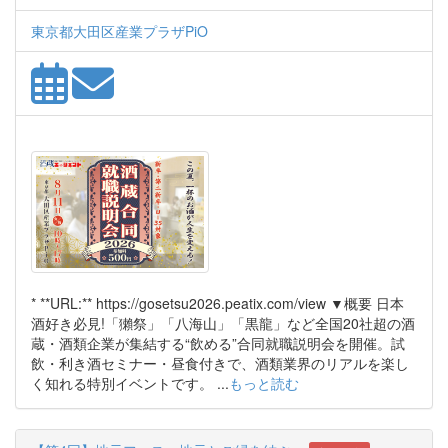
東京都大田区産業プラザPiO
* **URL:** https://gosetsu2026.peatix.com/view ▼概要 日本
酒好き必見!「獺祭」「八海山」「黒龍」など全国20社超の酒
蔵・酒類企業が集結する“飲める”合同就職説明会を開催。試
飲・利き酒セミナー・昼食付きで、酒類業界のリアルを楽し
く知れる特別イベントです。 ...
もっと読む