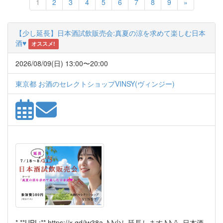
Next
1
2
3
4
5
6
7
8
9
»
【少し延長】日本酒試飲販売会:真夏の涼を求めて楽しむ日本
酒♥
オススメ!
2026/08/09(日) 13:00〜20:00
東京都 お酒のセレクトショップVINSY(ヴィンジー)
* **URL:** https://x.gd/jw38a ♪♪少し延長します♪♪ 🍶 日本酒