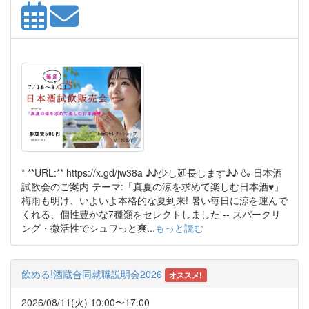
* **URL:** https://x.gd/jw38a ♪♪少し延長します♪♪ 🍶 日本酒
試飲会のご案内 テーマ:「真夏の涼を求めて楽しむ日本酒♥」
梅雨も明け、いよいよ本格的な夏到来! 暑い毎日に涼を運んで
くれる、個性豊かな7種類をセレクトしました -- スパークリ
ング・微活性でシュワっと爽...
もっと読む
飲める!酒蔵合同就職説明会2026
オススメ!
2026/08/11(火) 10:00〜17:00