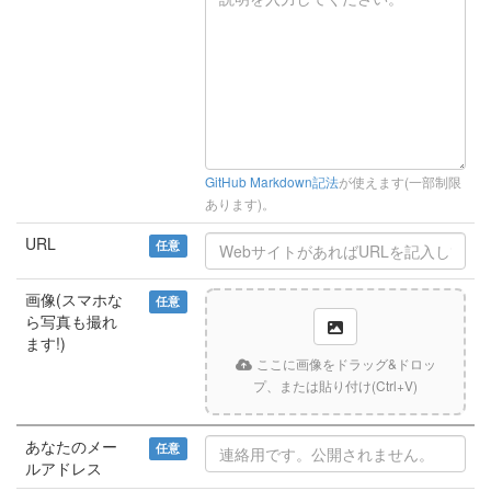
GitHub Markdown記法
が使えます(一部制限
あります)。
URL
任意
画像(スマホな
任意
ら写真も撮れ
ます!)
ここに画像をドラッグ&ドロッ
プ、または貼り付け(Ctrl+V)
あなたのメー
任意
ルアドレス