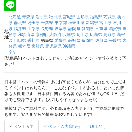
北海道
青森県
岩手県
秋田県
宮城県
山形県
福島県
茨城県
栃木
県
群馬県
埼玉県
千葉県
東京都
神奈川県
新潟県
富山県
石川
県
福井県
山梨県
長野県
岐阜県
静岡県
愛知県
三重県
滋賀県
奈
地
良県
和歌山県
京都府
大阪府
兵庫県
岡山県
広島県
鳥取県
島根
域
県
山口県
香川県
徳島県
愛媛県
高知県
福岡県
佐賀県
長崎県
大
分県
熊本県
宮崎県
鹿児島県
沖縄県
全て
[徳島県]イベントはありません。ご存知のイベント情報を教えて下
さい!
日本酒イベントの情報をぜひお寄せください!🍶 自分たちで主催す
るイベントはもちろん、「こんなイベントがあるよ」といった情
報も大歓迎です。日本酒に関する内容であれば何でもOK! URLだ
けでも登録できます。(入力しやすくなりました✨)
掲載はすべて無料です。必要事項を入力するだけで簡単に掲載で
きます。皆さまからの情報をお待ちしています!
イベント入力
イベント入力(詳細)
URLだけ