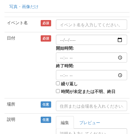
写真・画像だけ
イベント名
必須
日付
必須
開始時間:
終了時間:
繰り返し
時間が未定または不明、終日
場所
任意
説明
任意
編集
プレビュー