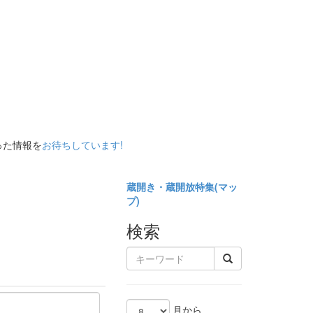
った情報を
お待ちしています!
蔵開き・蔵開放特集(
マッ
プ)
検索
月から