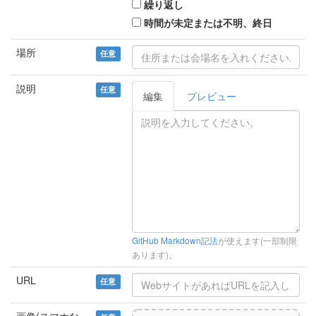
繰り返し
時間が未定または不明、終日
場所
任意
説明
任意
編集
プレビュー
GitHub Markdown記法
が使えます(一部制限
あります)。
URL
任意