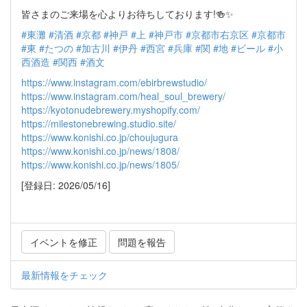
皆さまのご来場を心よりお待ちしております!🍻✨
#東灘
#清酒
#京都
#神戸
#上
#神戸市
#京都市右京区
#京都市
#東
#たつの
#加古川
#伊丹
#西宮
#兵庫
#関
#地
#ビール
#小
西酒造
#関西
#酒文
https://www.instagram.com/ebirbrewstudio/
https://www.instagram.com/heal_soul_brewery/
https://kyotonudebrewery.myshopify.com/
https://milestonebrewing.studio.site/
https://www.konishi.co.jp/choujugura
https://www.konishi.co.jp/news/1808/
https://www.konishi.co.jp/news/1805/
[登録日: 2026/05/16]
イベントを修正
問題を報告
最新情報をチェック