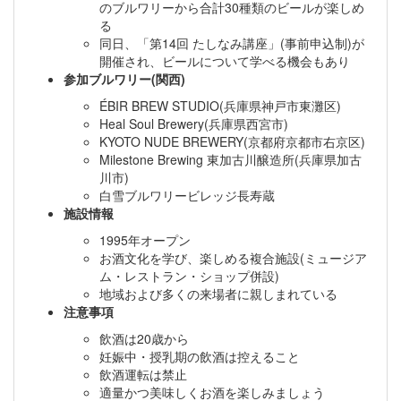
のブルワリーから合計30種類のビールが楽しめ
る
同日、「第14回 たしなみ講座」(事前申込制)が
開催され、ビールについて学べる機会もあり
参加ブルワリー(関西)
ÉBIR BREW STUDIO(兵庫県神戸市東灘区)
Heal Soul Brewery(兵庫県西宮市)
KYOTO NUDE BREWERY(京都府京都市右京区)
Milestone Brewing 東加古川醸造所(兵庫県加古
川市)
白雪ブルワリービレッジ長寿蔵
施設情報
1995年オープン
お酒文化を学び、楽しめる複合施設(ミュージア
ム・レストラン・ショップ併設)
地域および多くの来場者に親しまれている
注意事項
飲酒は20歳から
妊娠中・授乳期の飲酒は控えること
飲酒運転は禁止
適量かつ美味しくお酒を楽しみましょう