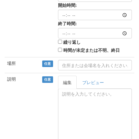
開始時間:
終了時間:
繰り返し
時間が未定または不明、終日
場所
任意
説明
任意
編集
プレビュー