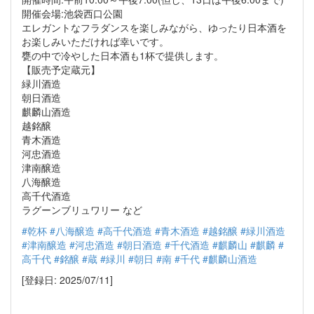
開催会場:池袋西口公園
エレガントなフラダンスを楽しみながら、ゆったり日本酒を
お楽しみいただければ幸いです。
甕の中で冷やした日本酒も1杯で提供します。
【販売予定蔵元】
緑川酒造
朝日酒造
麒麟山酒造
越銘醸
青木酒造
河忠酒造
津南醸造
八海醸造
高千代酒造
ラグーンブリュワリー など
#乾杯
#八海醸造
#高千代酒造
#青木酒造
#越銘醸
#緑川酒造
#津南醸造
#河忠酒造
#朝日酒造
#千代酒造
#麒麟山
#麒麟
#
高千代
#銘醸
#蔵
#緑川
#朝日
#南
#千代
#麒麟山酒造
[登録日: 2025/07/11]