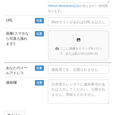
GitHub Markdown記法
が使えます(一部制限
あります)。
URL
任意
画像(スマホな
任意
ら写真も撮れ
ます!)
ここに画像をドラッグ&ドロッ
プ、または貼り付け(Ctrl+V)
あなたのメー
任意
ルアドレス
連絡欄
任意