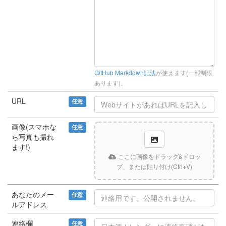
GitHub Markdown記法
が使えます(一部制限
あります)。
URL
任意
画像(スマホな
任意
ら写真も撮れ
ます!)
ここに画像をドラッグ&ドロッ
プ、または貼り付け(Ctrl+V)
あなたのメー
任意
ルアドレス
連絡欄
任意