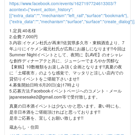
https://www.facebook.com/events/1627197724613303/?
acontext={"event_action_history":
[{"extra_data":"","mechanism":"left_rail","surface":"bookmark"},
{"extra_data":"","mechanism":"surface","surface":"create_dialog
1.定員:40名様
2.会費:7,000円
3.内容:イケメン杜氏が再来!!佐賀県多久市・東鶴酒造より、7
年ぶりにイケメン蔵元杜氏が広島にお越しになります!!今回は
Summer Nightイベントとして、夜間に【LAVE】のオシャレ
な創作ディナーアテと共に、ジューシーでまろやか芳醇な
【東鶴】10数種類をお楽しみ頂く企画となります!!真夏の夜
に「土曜夜市」のような感覚で、マッタリと涼しい店内での
貸切りイベントをご堪能下さいませ!!
4.募集開始日時:6月20日(金)17時より
5.応募方法:Facebookイベントページへのコメント・メール
japanesesake2@gmail.com
等で受付致します。
真夏の日本酒イベントは少ないかと思います。暑い時にも、
是非日本酒をご堪能頂ければと思っております!!
是非ご応募を、宜しくお願い致します!!
蔵あらし・住田