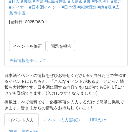
#杜氏
#東鶴
#佐賀
#広島
#住田
#広島市
#東
#多久
#下
#蔵元
#ディナー
#日本酒イベント
#日本酒
#東鶴酒造
#鶴
#蔵
#広
島市中区
[登録日: 2025/08/01]
イベントを修正
問題を報告
最新情報をチェック
日本酒イベントの情報をぜひお寄せください!🍶 自分たちで主催す
るイベントはもちろん、「こんなイベントがあるよ」といった情
報も大歓迎です。日本酒に関する内容であれば何でもOK! URLだ
けでも登録できます。(入力しやすくなりました✨)
掲載はすべて無料です。必要事項を入力するだけで簡単に掲載で
きます。皆さまからの情報をお待ちしています!
イベント入力
イベント入力(詳細)
URLだけ
写真・画像だけ