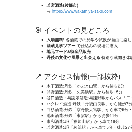
若宮酒造(綾部市)
→
https://www.wakamiya-sake.com
🎯 イベントの見どころ
入場無料!
各酒蔵での見学や試飲が自由に楽し
酒蔵見学ツアー
で仕込みの現場に潜入
地元フード&特産品販売
丹後の文化や風景と出会える
特別な蔵開き体
📍 アクセス情報(一部抜粋)
木下酒造:丹鉄「かぶと山駅」から徒歩2分
熊野酒造:丹鉄「久美浜駅」から徒歩15分
谷口酒造・与謝娘酒造:与謝野駅からバス「二
ハクレイ酒造:丹鉄「丹後由良駅」から徒歩7
白杉酒造:丹鉄「京丹後大宮駅」から車で5分・
池田酒造:丹鉄「東雲駅」から徒歩11分
東和酒造:JR「福知山駅」から車で18分
若宮酒造:JR「綾部駅」から車で5分・徒歩27