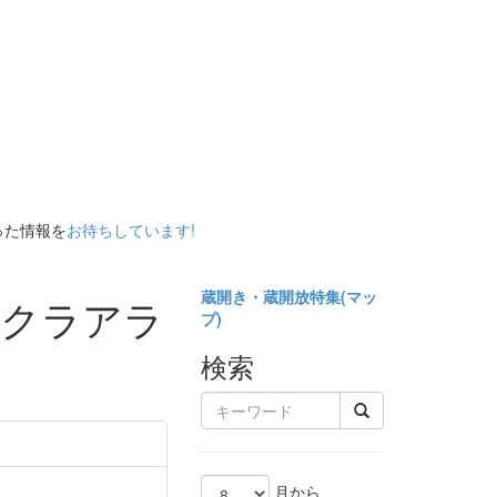
った情報を
お待ちしています!
蔵開き・蔵開放特集(
マッ
んたんクラアラ
プ)
検索
月から