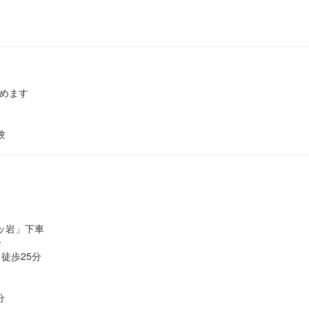
めます
験
ッ岩」下車
分
徒歩25分
分