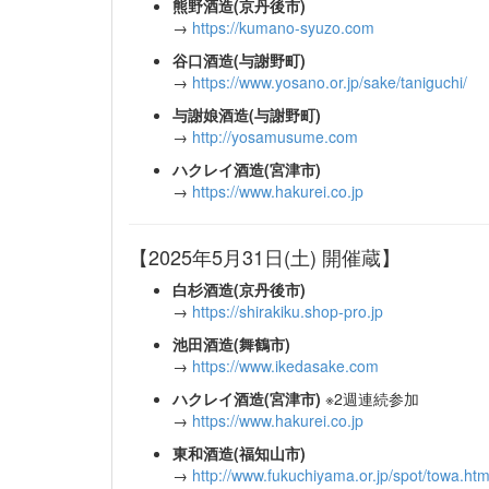
熊野酒造(京丹後市)
→
https://kumano-syuzo.com
谷口酒造(与謝野町)
→
https://www.yosano.or.jp/sake/taniguchi/
与謝娘酒造(与謝野町)
→
http://yosamusume.com
ハクレイ酒造(宮津市)
→
https://www.hakurei.co.jp
【2025年5月31日(土) 開催蔵】
白杉酒造(京丹後市)
→
https://shirakiku.shop-pro.jp
池田酒造(舞鶴市)
→
https://www.ikedasake.com
ハクレイ酒造(宮津市)
※2週連続参加
→
https://www.hakurei.co.jp
東和酒造(福知山市)
→
http://www.fukuchiyama.or.jp/spot/towa.htm