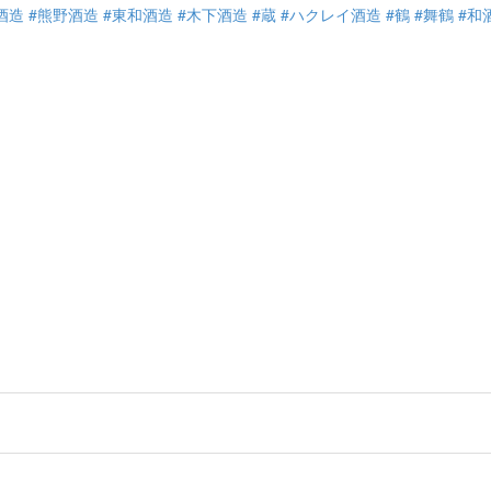
酒造
#熊野酒造
#東和酒造
#木下酒造
#蔵
#ハクレイ酒造
#鶴
#舞鶴
#和