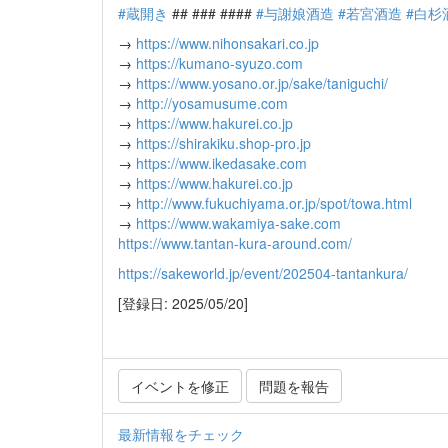
#蔵開き
## ### ####
#与謝娘酒造
#若宮酒造
#白杉
→
https://www.nihonsakari.co.jp
→
https://kumano-syuzo.com
→
https://www.yosano.or.jp/sake/taniguchi/
→
http://yosamusume.com
→
https://www.hakurei.co.jp
→
https://shirakiku.shop-pro.jp
→
https://www.ikedasake.com
→
https://www.hakurei.co.jp
→
http://www.fukuchiyama.or.jp/spot/towa.html
→
https://www.wakamiya-sake.com
https://www.tantan-kura-around.com/
https://sakeworld.jp/event/202504-tantankura/
[登録日: 2025/05/20]
イベントを修正
問題を報告
最新情報をチェック