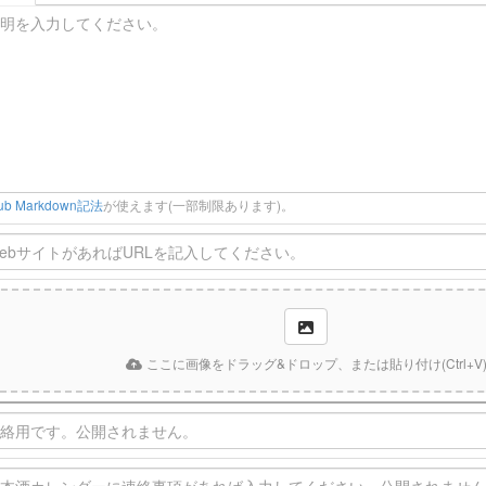
Hub Markdown記法
が使えます(一部制限あります)。
ここに画像をドラッグ&ドロップ、または貼り付け(Ctrl+V