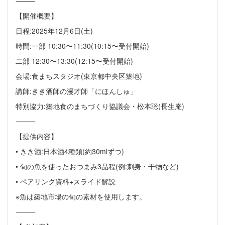
⸻
【開催概要】
日程:2025年12月6日(土)
時間:一部 10:30〜11:30(10:15〜受付開始)
二部 12:30〜13:30(12:15〜受付開始)
会場:食まちスタジオ(東京都中央区築地)
講師:きき酒師の漫才師「にほんしゅ」
特別協力:築地食のまちづくり協議会・松本聡(長生庵)
⸻
【提供内容】
• きき酒:日本酒4種類(約30mlずつ)
• 旬の魚を使ったおつまみ3品程(例:刺身・干物など)
• ペアリング資料+スライド解説
※魚は築地市場の旬の素材を使用します。
⸻