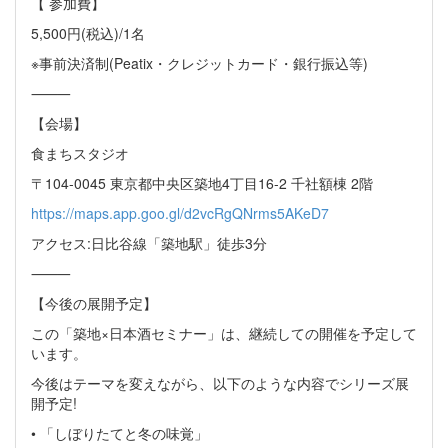
【 参加費】
5,500円(税込)/1名
※事前決済制(Peatix・クレジットカード・銀行振込等)
⸻
【会場】
食まちスタジオ
〒104-0045 東京都中央区築地4丁目16-2 千社額棟 2階
https://maps.app.goo.gl/d2vcRgQNrms5AKeD7
アクセス:日比谷線「築地駅」徒歩3分
⸻
【今後の展開予定】
この「築地×日本酒セミナー」は、継続しての開催を予定して
います。
今後はテーマを変えながら、以下のような内容でシリーズ展
開予定!
• 「しぼりたてと冬の味覚」