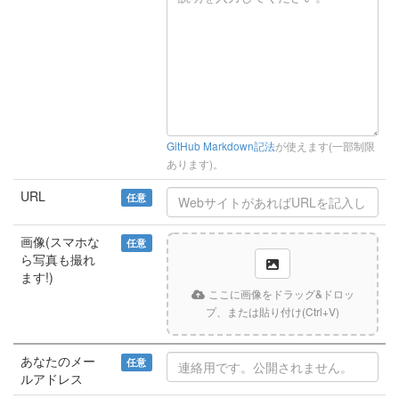
GitHub Markdown記法
が使えます(一部制限
あります)。
URL
任意
画像(スマホな
任意
ら写真も撮れ
ます!)
ここに画像をドラッグ&ドロッ
プ、または貼り付け(Ctrl+V)
あなたのメー
任意
ルアドレス