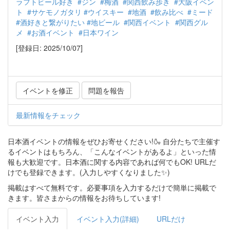
ラフトビール好き
#ジン
#梅酒
#関西飲み歩き
#大阪イベン
ト
#サケモノガタリ
#ウイスキー
#地酒
#飲み比べ
#ミード
#酒好きと繋がりたい
#地ビール
#関西イベント
#関西グル
メ
#お酒イベント
#日本ワイン
[登録日: 2025/10/07]
イベントを修正
問題を報告
最新情報をチェック
日本酒イベントの情報をぜひお寄せください!🍶 自分たちで主催す
るイベントはもちろん、「こんなイベントがあるよ」といった情
報も大歓迎です。日本酒に関する内容であれば何でもOK! URLだ
けでも登録できます。(入力しやすくなりました✨)
掲載はすべて無料です。必要事項を入力するだけで簡単に掲載で
きます。皆さまからの情報をお待ちしています!
イベント入力
イベント入力(詳細)
URLだけ