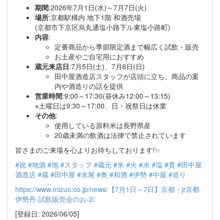
期間
:2026年7月1日(水)～7月7日(火)
場所
:京都駅構内 地下1階 和酒売場
(京都市下京区烏丸通塩小路下ル東塩小路町)
内容
:
定番商品から季節限定酒まで幅広く試飲・販売
お土産やご自宅用におすすめ
蔵元来店日
:7月5日(土)、7月6日(日)
田中屋酒造店スタッフが店頭に立ち、商品の案
内や酒造りの話を提供
営業時間
:9:00～17:30(昼休み12:00～13:15)
※土曜日は9:30～17:00、日・祝祭日は休業
その他
:
使用している原料米は長野県産
20歳未満の飲酒は法律で禁止されています
皆さまのご来場を心よりお待ちしております!✨
#祝
#地酒
#地
#スタッフ
#蔵元
#米
#火
#水
#塩
#貴
#田中屋
酒造店
#蔵
#田中屋
#水尾
#奥
#和酒
#伊勢
#中屋
#造り
https://www.mizuo.co.jp/news/【7月1日～7日】京都・jr京都
伊勢丹-試飲販売会のお-2/
[登録日: 2026/06/05]