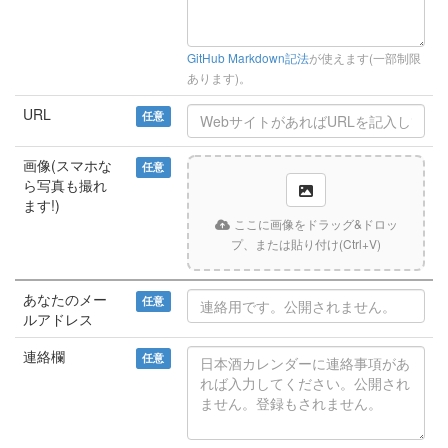
GitHub Markdown記法
が使えます(一部制限
あります)。
URL
任意
画像(スマホな
任意
ら写真も撮れ
ます!)
ここに画像をドラッグ&ドロッ
プ、または貼り付け(Ctrl+V)
あなたのメー
任意
ルアドレス
連絡欄
任意