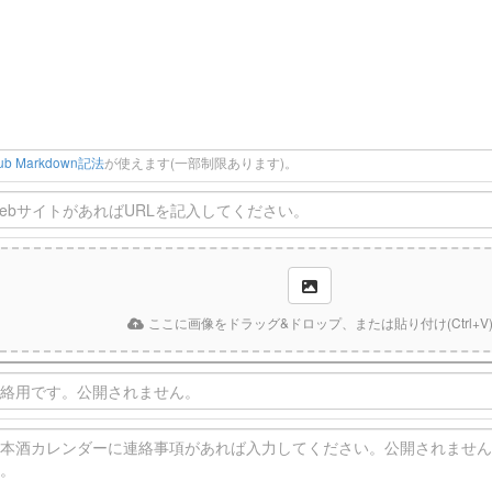
Hub Markdown記法
が使えます(一部制限あります)。
ここに画像をドラッグ&ドロップ、または貼り付け(Ctrl+V