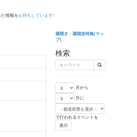
った情報を
お待ちしています!
蔵開き・蔵開放特集(
マッ
プ)
検索
月から
月に
で行われるイベントを
表示