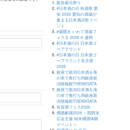
阪急蔵元祭り
#日本酒の日 秋酒祭 愛
知 2026 愛知の酒蔵が
集まる日本酒試飲イベ
ント
#蔵開き いわて酒蔵フ
ェスタ 2026 in 盛岡
#日本酒の日 日本酒ゴ
ーアラウンド
#日本酒の日 日本酒ゴ
ーアラウンド名古屋
2026
銀座で新潟日本酒を海
の幸で角打ちIN銀座新
潟情報館THENIIGATA
銀座で新潟日本酒を海
の幸で角打ちIN銀座新
潟情報館THENIIGATA
佐賀酒フェス2026
燗酒劇場2026 ～関西末
広会主催 純米燗酒体験
イベント～