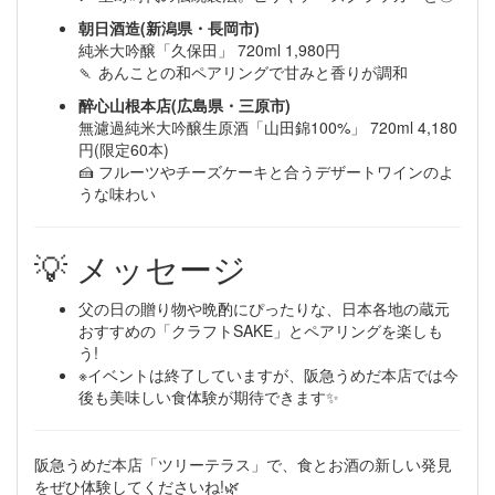
朝日酒造(新潟県・長岡市)
純米大吟醸「久保田」 720ml 1,980円
🍡 あんことの和ペアリングで甘みと香りが調和
醉心山根本店(広島県・三原市)
無濾過純米大吟醸生原酒「山田錦100%」 720ml 4,180
円(限定60本)
🍰 フルーツやチーズケーキと合うデザートワインのよ
うな味わい
💡 メッセージ
父の日の贈り物や晩酌にぴったりな、日本各地の蔵元
おすすめの「クラフトSAKE」とペアリングを楽しも
う!
※イベントは終了していますが、阪急うめだ本店では今
後も美味しい食体験が期待できます✨
阪急うめだ本店「ツリーテラス」で、食とお酒の新しい発見
をぜひ体験してくださいね!🌿