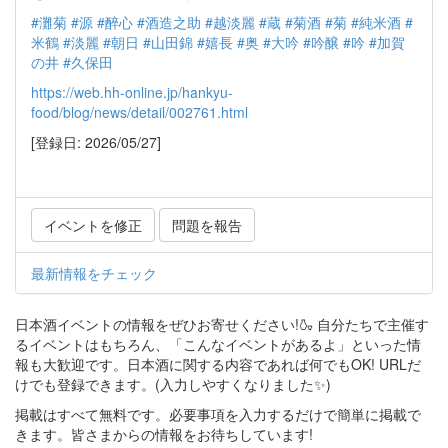
#灘菊
#源
#醉心
#酒造之助
#越淡麗
#蔵
#菊酒
#菊
#純米酒
#
米鶴
#淡麗
#朝日
#山田錦
#嬉長
#奥
#大吟
#吟醸
#吟
#加賀
の井
#久保田
https://web.hh-online.jp/hankyu-
food/blog/news/detail/002761.html
[登録日: 2026/05/27]
イベントを修正
問題を報告
最新情報をチェック
日本酒イベントの情報をぜひお寄せください!🍶 自分たちで主催す
るイベントはもちろん、「こんなイベントがあるよ」といった情
報も大歓迎です。日本酒に関する内容であれば何でもOK! URLだ
けでも登録できます。(入力しやすくなりました✨)
掲載はすべて無料です。必要事項を入力するだけで簡単に掲載で
きます。皆さまからの情報をお待ちしています!