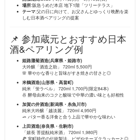
場所
:阪急うめだ本店 地下1階「ツリーテラス」
テーマ
:父の日に向けて、お父さんとゆっくり晩酌を楽
しむ日本酒ペアリングの提案
📌 参加蔵元とおすすめ日本
酒&ペアリング例
姫路灘菊酒造(兵庫県・姫路市)
大吟醸「酒造之助」 720ml 5,500円
🌸 華やかな香りと旨味がすき焼きの甘さと◎
米鶴酒造(山形県・高畠町)
純米「蛍ラベル」 720ml 1,700円(限定84本)
🍜 酵母由来のコクと酸味で中華の濃い味とも好相性
加賀の井酒造(新潟県・糸魚川市)
純米大吟醸「越淡麗」 720ml 4,950円
🧈 バター香る洋食と合う上品で華やかな味わい
上田酒造(奈良県・生駒市)
「嬉長 菩提酛純米酒」 720ml 1,980円
🍕 室町時代の伝統製法。ピザやチーズクラッカーと◎