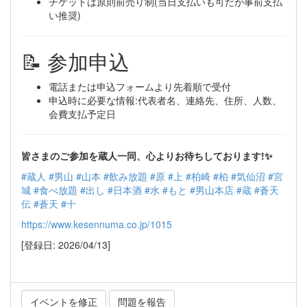
チケットは原則前売り制(当日支払いも可だが事前支払
い推奨)
📝 参加申込
電話または申込フォームより先着順で受付
申込時に必要な情報:代表者名、連絡先、住所、人数、
会費支払予定日
皆さまのご参加を蔵人一同、心よりお待ちしております!✨
#蔵人
#男山
#山本
#飲み放題
#原
#上
#柏崎
#柏
#気仙沼
#宮
城
#食べ放題
#出し
#日本酒
#水
#もと
#男山本店
#蔵
#蒼天
伝
#蒼天
#十
https://www.kesennuma.co.jp/1015
[登録日: 2026/04/13]
イベントを修正
問題を報告