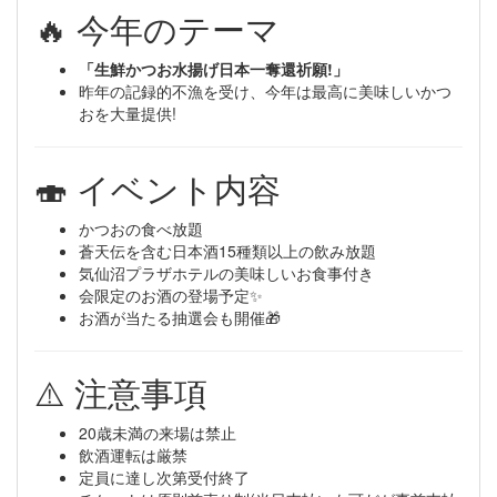
🔥 今年のテーマ
「生鮮かつお水揚げ日本一奪還祈願!」
昨年の記録的不漁を受け、今年は最高に美味しいかつ
おを大量提供!
🍣 イベント内容
かつおの食べ放題
蒼天伝を含む日本酒15種類以上の飲み放題
気仙沼プラザホテルの美味しいお食事付き
会限定のお酒の登場予定✨
お酒が当たる抽選会も開催🎁
⚠️ 注意事項
20歳未満の来場は禁止
飲酒運転は厳禁
定員に達し次第受付終了