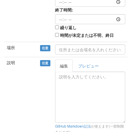
終了時間:
繰り返し
時間が未定または不明、終日
場所
任意
説明
任意
編集
プレビュー
GitHub Markdown記法
が使えます(一部制限
あります)。