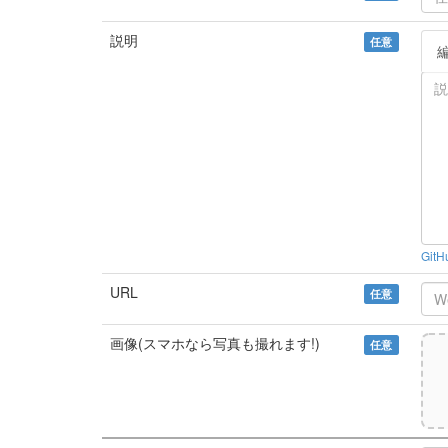
説明
任意
Git
URL
任意
画像(スマホなら写真も撮れます!)
任意