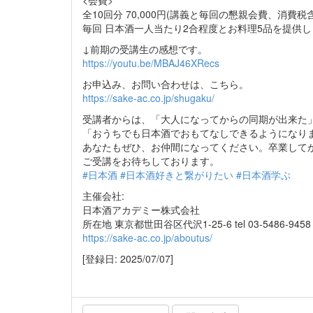
全10回分 70,000円(講義と毎回の懇親会費、消費税
毎回 日本酒一人当たり2合程度とお料理5品を提供
↓前期の受講生の感想です。
https://youtu.be/MBAJ46XRecs
お申込み、お問い合わせは、こちら。
https://sake-ac.co.jp/shugaku/
受講者からは、「大人になってからの同期が出来た
「おうちでも日本酒でおもてなしできるようになり
あなたもぜひ、お仲間になってください。卒業して
ご受講をお待ちしております。
#日本酒
#日本酒好きと繋がりたい
#日本酒学ぶ
主催会社:
日本酒アカデミー株式会社
所在地 東京都世田谷区代沢1-25-6 tel 03-5486-9458
https://sake-ac.co.jp/aboutus/
[登録日: 2025/07/07]