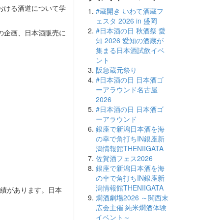
おける酒道について学
#蔵開き いわて酒蔵フ
ェスタ 2026 in 盛岡
#日本酒の日 秋酒祭 愛
の企画、日本酒販売に
知 2026 愛知の酒蔵が
集まる日本酒試飲イベ
ント
阪急蔵元祭り
#日本酒の日 日本酒ゴ
ーアラウンド名古屋
2026
#日本酒の日 日本酒ゴ
ーアラウンド
銀座で新潟日本酒を海
の幸で角打ちIN銀座新
潟情報館THENIIGATA
佐賀酒フェス2026
銀座で新潟日本酒を海
の幸で角打ちIN銀座新
潟情報館THENIIGATA
実績があります。日本
燗酒劇場2026 ～関西末
広会主催 純米燗酒体験
イベント～