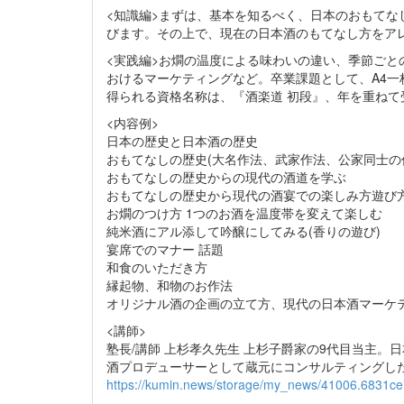
<知識編>まずは、基本を知るべく、日本のおもて
びます。その上で、現在の日本酒のもてなし方をア
<実践編>お燗の温度による味わいの違い、季節ご
おけるマーケティングなど。卒業課題として、A4一
得られる資格名称は、『酒楽道 初段』、年を重ね
<内容例>
日本の歴史と日本酒の歴史
おもてなしの歴史(大名作法、武家作法、公家同士の
おもてなしの歴史からの現代の酒道を学ぶ
おもてなしの歴史から現代の酒宴での楽しみ方遊び
お燗のつけ方 1つのお酒を温度帯を変えて楽しむ
純米酒にアル添して吟醸にしてみる(香りの遊び)
宴席でのマナー 話題
和食のいただき方
縁起物、和物のお作法
オリジナル酒の企画の立て方、現代の日本酒マーケ
<講師>
塾長/講師 上杉孝久先生 上杉子爵家の9代目当主
酒プロデューサーとして蔵元にコンサルティングし
https://kumin.news/storage/my_news/41006.6831ce