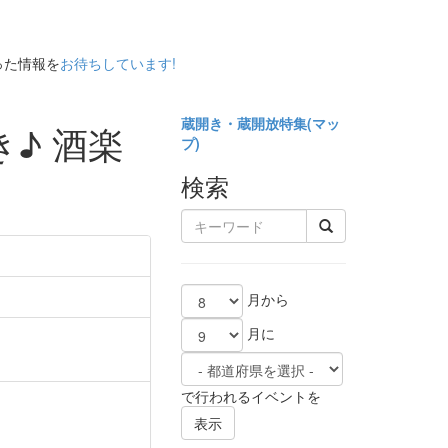
った情報を
お待ちしています!
蔵開き・蔵開放特集(
マッ
♪ 酒楽
プ)
検索
月から
月に
で行われるイベントを
表示