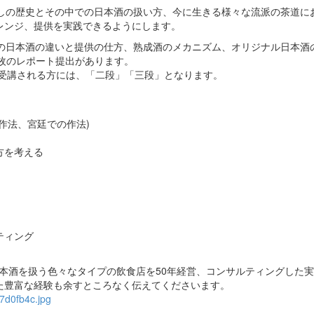
なしの歴史とその中での日本酒の扱い方、今に生きる様々な流派の茶道に
レンジ、提供を実践できるようにします。
との日本酒の違いと提供の仕方、熟成酒のメカニズム、オリジナル日本酒
枚のレポート提出があります。
て受講される方には、「二段」「三段」となります。
作法、宮廷での作法)
方を考える
ティング
。日本酒を扱う色々なタイプの飲食店を50年経営、コンサルティングした
た豊富な経験も余すところなく伝えてくださいます。
7d0fb4c.jpg