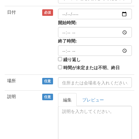
日付
必須
開始時間:
終了時間:
繰り返し
時間が未定または不明、終日
場所
任意
説明
任意
編集
プレビュー