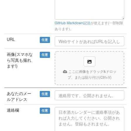
GitHub Markdown記法
が使えます(一部制限
あります)。
URL
任意
画像(スマホな
任意
ら写真も撮れ
ます!)
ここに画像をドラッグ&ドロッ
プ、または貼り付け(Ctrl+V)
あなたのメー
任意
ルアドレス
連絡欄
任意