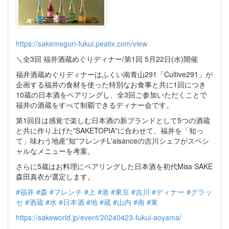
https://sakemeguri-fukui.peatix.com/view
＼全3回 福井酒蔵めぐりディナー/第1回 5月22日(水)開催
福井酒蔵めぐりディナーはふくい南青山291「Cultive291」が
企画する福井の食材を使った特別なお食事と共に1回につき
10蔵の日本酒をペアリングし、全3回ご参加いただくことで
福井の酒蔵をすべて制覇できるディナー会です。
第1回目は感覚で楽しむ日本酒の新ブランドとして5つの酒蔵
と共に作り上げた"SAKETOPIA"に合わせて、福井を「知っ
て」味わう地産”知”フレンチL'aisanceの吉川シェフがスペシ
ャルなメニューを考案。
さらに5蔵はお料理にペアリングした日本酒を初代Miss SAKE
森田真衣が選定します。
#福井
#森
#フレンチ
#上
#港
#東京
#吉川
#ディナー
#グラッ
セ
#酒蔵
#水
#日本酒
#地
#蔵
#山内
#南
#東
https://sakeworld.jp/event/20240423-fukui-aoyama/