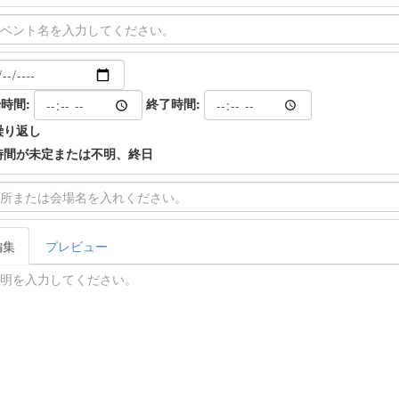
時間:
終了時間:
繰り返し
時間が未定または不明、終日
編集
プレビュー