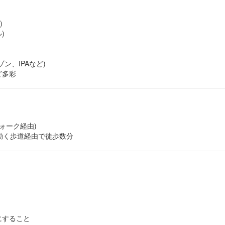
)
)
ン、IPAなど)
ど多彩
ォーク経由)
動く歩道経由で徒歩数分
にすること