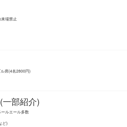
の来場禁止
ル席(4名2800円)
(一部紹介)
ペールエール多数
など)