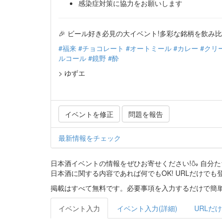
感染症対策に協力をお願いします
🎉 ビール好き必見の大イベント!多彩な銘柄を飲み
#福来
#チョコレート
#オートミール
#カレー
#クリ
ルコール
#鏡野
#酔
> ゆずエ
イベントを修正
問題を報告
最新情報をチェック
日本酒イベントの情報をぜひお寄せください!🍶 自
日本酒に関する内容であれば何でもOK! URLだけでも
掲載はすべて無料です。必要事項を入力するだけで簡単
イベント入力
イベント入力(詳細)
URLだけ