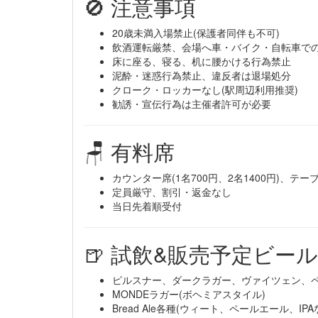
🚫 注意事項
20歳未満入場禁止(保護者同伴も不可)
飲酒運転厳禁、会場へ車・バイク・自転車で
床に座る、寝る、机に腰かける行為禁止
泥酔・迷惑行為禁止、違反者は退場処分
クローク・ロッカーなし(駅周辺利用推奨)
勧誘・宣伝行為は主催者許可が必要
🪑 有料席
カウンター席(1名700円、2名1400円)、テーブ
定員厳守、割引・返金なし
当日先着順受付
🍺 試飲&販売予定ビール
ピルスナー、ダークラガー、ヴァイツェン、
MONDEラガー(ボヘミアスタイル)
Bread Ale各種(ウィート、ペールエール、IPA