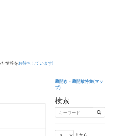
った情報を
お待ちしています!
蔵開き・蔵開放特集(
マッ
プ)
検索
月から