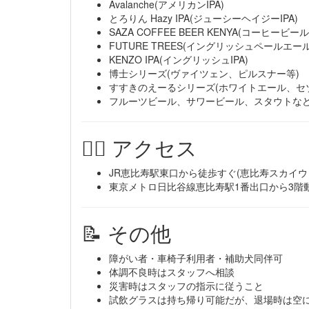
Avalanche(アメリカンIPA)
とろりん Hazy IPA(ジューシーヘイジーIPA)
SAZA COFFEE BEER KENYA(コーヒービール
FUTURE TREES(イングリッシュペールエール
KENZO IPA(イングリッシュIPA)
博士シリーズ(ヴァイツェン、ピルスナー等)
すすきのえーるシリーズ(ホワイトエール、セゾ
フルーツビール、サワービール、スタウトな
🚶‍♂️ アクセス
JR恵比寿駅東口から徒歩すぐ(恵比寿スカイウ
東京メトロ日比谷線恵比寿駅1番出口から3階
📝 その他
障がい者・車椅子利用者・補助犬同伴可
体調不良時はスタッフへ相談
災害時はスタッフの指示に従うこと
試飲グラスは持ち帰り可能だが、退場時は空