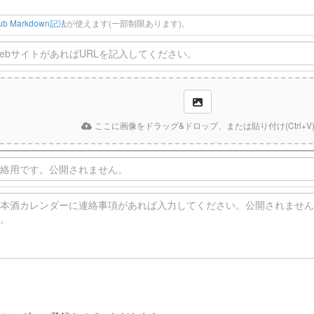
Hub Markdown記法
が使えます(一部制限あります)。
ここに画像をドラッグ&ドロップ、または貼り付け(Ctrl+V