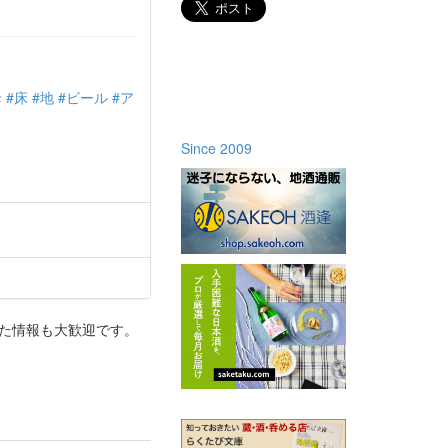
母
#床
#地
#ビール
#ア
Since 2009
った情報も大歓迎です。