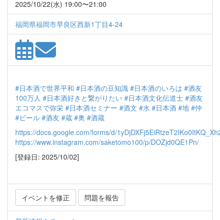
2025/10/22(水) 19:00〜21:00
福岡県福岡市早良区西新1丁目4-24
#日本酒で世界平和
#日本酒の豆知識
#日本酒のいろは
#酒友
100万人
#日本酒好きと繋がりたい
#日本酒文化伝道士
#酒友
エコマスで弥栄
#日本酒セミナー
#酒文
#水
#日本酒
#地
#仲
#ビール
#酒友
#蔵
#奥
#酒蔵
https://docs.google.com/forms/d/1yDjDXFj5EiRtzeT2IKo0ItKQ_X
https://www.instagram.com/saketomo100/p/DOZjd0QE1Pn/
[登録日: 2025/10/02]
イベントを修正
問題を報告