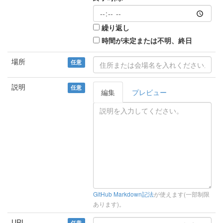
繰り返し
時間が未定または不明、終日
場所
任意
説明
任意
編集
プレビュー
GitHub Markdown記法
が使えます(一部制限
あります)。
URL
任意